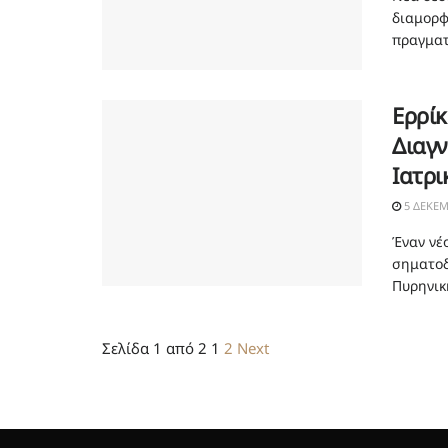
διαμορφ
πραγματ
Ερρίκ
Διαγν
Ιατρι
5 ΔΕΚΕΜ
Έναν νέ
σηματοδ
Πυρηνική
Σελίδα 1 από 2
1
2
Next