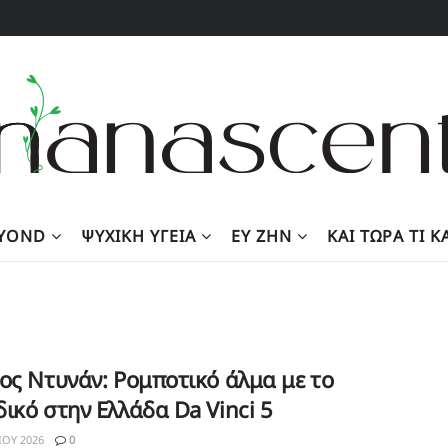
EYOND
ΨΥΧΙΚΉ ΥΓΕΊΑ
ΕΥ ΖΗΝ
KΑΙ ΤΏΡΑ ΤΙ 
ος Ντυνάν: Ρομποτικό άλμα με το
ικό στην Ελλάδα Da Vinci 5
ΊΟΥ 2026
0