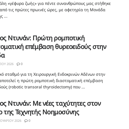
άλη «γέφυρα ζωής» για πέντε συνανθρώπους μας στήθηκε
από τις πρώτες πρωινές ώρες, με αφετηρία τη Μονάδα
ς ...
κος Ντυνάν: Πρώτη ρομποτική
οματική επέμβαση θυρεοειδούς στην
δα
ΊΟΥ 2026
0
κό σταθμό για τη Χειρουργική Ενδοκρινών Αδένων στην
αποτελεί η πρώτη ρομποτική διαστοματική επέμβαση
ούς (robotic transoral thyroidectomy) που ...
ος Ντυνάν: Με νέες ταχύτητες στον
ο της Τεχνητής Νοημοσύνης
ΟΥΑΡΊΟΥ 2026
0