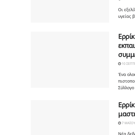
Οι εξελ
υγείας β
Ερρί
εκπα
συμμ
10 ΣΕΠΤ
Ένα ολο
πιστοπο
Σύλλογο 
Ερρίκ
μαστ
7 ΜΑΪ́Ο
Νέα δεδ