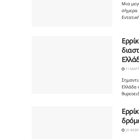
Μια μεγ
σήμερα 
Εντατική
Ερρί
διαστ
Ελλά
11 ΜΑΡΤ
Σημαντι
Ελλάδα 
θυρεοειδ
Ερρίκ
δρόμ
20 ΦΕΒΡ