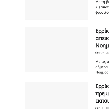
Με τη βε
ΑΙ) αποτ
φροντίδα
Ερρίκ
απεικ
Νοημο
9 ΟΚΤΩΒ
Με τις 
σήμερα 
Νοημοσύν
Ερρίκ
πρεμ
εκπα
25 ΣΕΠΤ