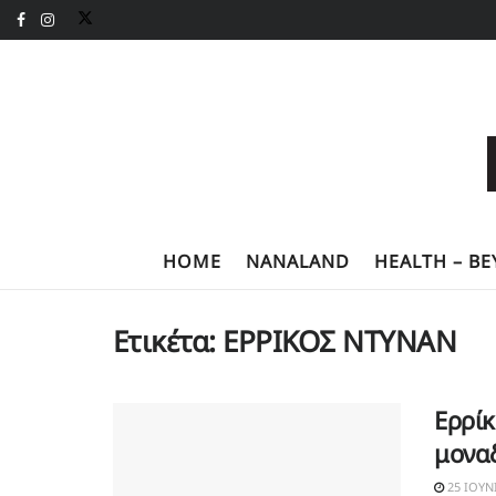
HOME
NANALAND
HEALTH – B
Ετικέτα:
ΕΡΡΙΚΟΣ ΝΤΥΝΑΝ
Ερρίκ
μοναδ
25 ΙΟΥΝ