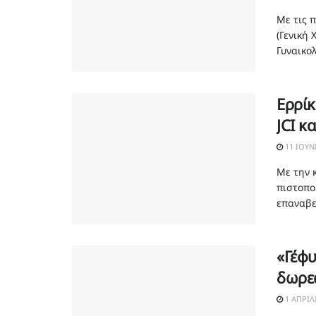
Με τις 
(Γενική
Γυναικολ
Ερρίκ
JCI κ
11 ΙΟΥΝ
Με την κ
πιστοπο
επαναβε
«Γέφυ
δωρεά
1 ΑΠΡΙΛ