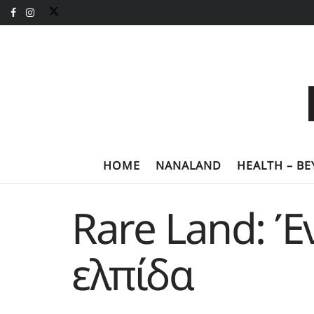
HOME
NANALAND
HEALTH – B
Rare Land: Έ
ελπίδα