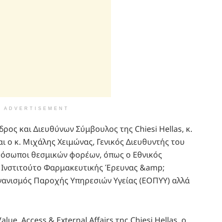
ADVERTISEMENT
ρος και Διευθύνων Σύμβουλος της Chiesi Hellas, κ.
 ο κ. Μιχάλης Χειμώνας, Γενικός Διευθυντής του
ρόσωποι θεσμικών φορέων, όπως ο Εθνικός
 Ινστιτούτο Φαρμακευτικής Έρευνας &amp;
ργανισμός Παροχής Υπηρεσιών Υγείας (ΕΟΠΥΥ) αλλά
ue, Access & External Affairs της Chiesi Hellas, ο