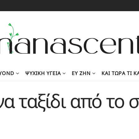
EYOND
ΨΥΧΙΚΉ ΥΓΕΊΑ
ΕΥ ΖΗΝ
KΑΙ ΤΏΡΑ ΤΙ 
να ταξίδι από το 