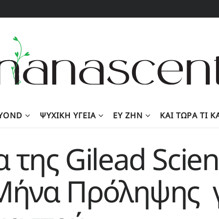
EYOND
ΨΥΧΙΚΉ ΥΓΕΊΑ
ΕΥ ΖΗΝ
KΑΙ ΤΏΡΑ ΤΙ 
 της Gilead Scien
 Μήνα Πρόληψης γ