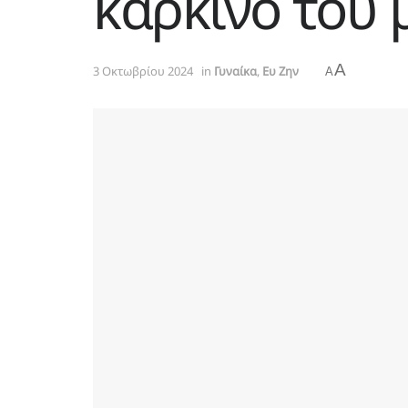
καρκίνο του
A
3 Οκτωβρίου 2024
in
Γυναίκα
,
Ευ Ζην
A