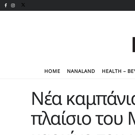
HOME
NANALAND
HEALTH – B
Νέα καμπάνια
πλαίσιο του