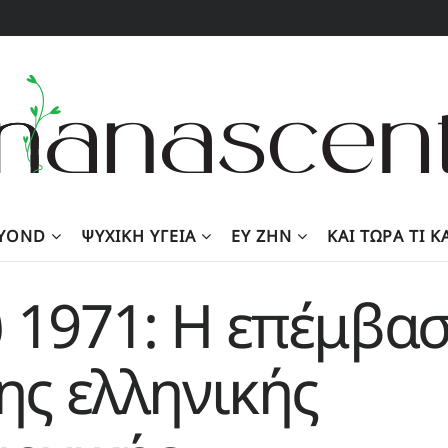
EYOND
ΨΥΧΙΚΉ ΥΓΕΊΑ
ΕΥ ΖΗΝ
KΑΙ ΤΏΡΑ ΤΙ 
 1971: Η επέμβα
ης ελληνικής