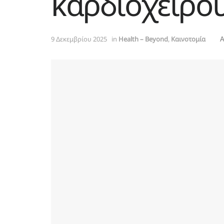
καρδιοχειρο
9 Δεκεμβρίου 2025
in
Health – Beyond
,
Καινοτομία