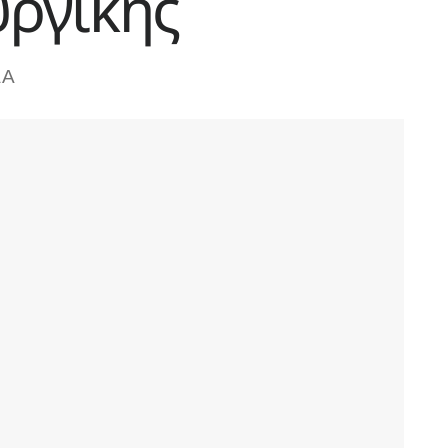
υργικής
A
A