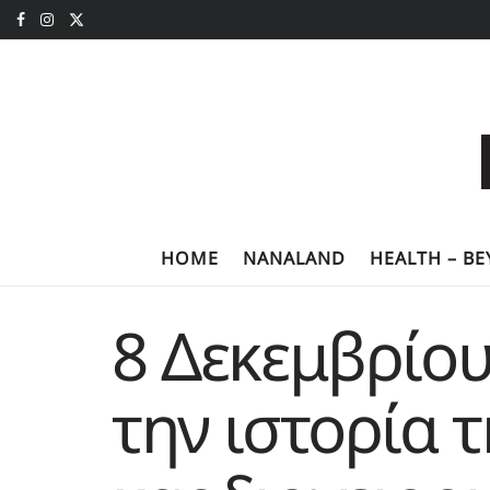
HOME
NANALAND
HEALTH – B
8 Δεκεμβρίου
την ιστορία τ