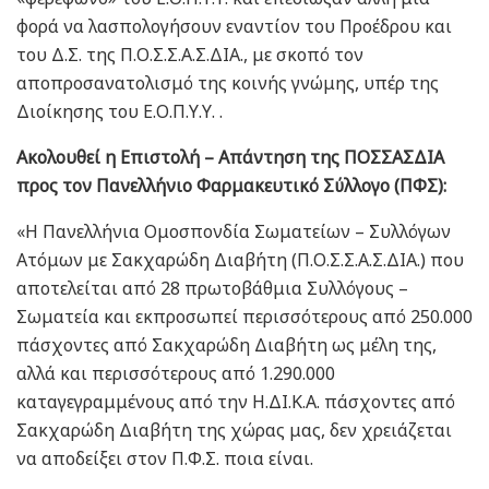
φορά να λασπολογήσουν εναντίον του Προέδρου και
του Δ.Σ. της Π.Ο.Σ.Σ.Α.Σ.ΔΙΑ., με σκοπό τον
αποπροσανατολισμό της κοινής γνώμης, υπέρ της
Διοίκησης του Ε.Ο.Π.Υ.Υ. .
Ακολουθεί η Επιστολή – Απάντηση της ΠΟΣΣΑΣΔΙΑ
προς τον Πανελλήνιο Φαρμακευτικό Σύλλογο (ΠΦΣ):
«Η Πανελλήνια Ομοσπονδία Σωματείων – Συλλόγων
Ατόμων με Σακχαρώδη Διαβήτη (Π.Ο.Σ.Σ.Α.Σ.ΔΙΑ.) που
αποτελείται από 28 πρωτοβάθμια Συλλόγους –
Σωματεία και εκπροσωπεί περισσότερους από 250.000
πάσχοντες από Σακχαρώδη Διαβήτη ως μέλη της,
αλλά και περισσότερους από 1.290.000
καταγεγραμμένους από την Η.ΔΙ.Κ.Α. πάσχοντες από
Σακχαρώδη Διαβήτη της χώρας μας, δεν χρειάζεται
να αποδείξει στον Π.Φ.Σ. ποια είναι.