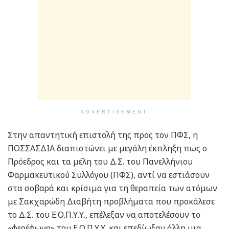
ADVERTISEMENT
Στην απαντητική επιστολή της προς τον ΠΦΣ, η
ΠΟΣΣΑΣΔΙΑ διαπιστώνει με μεγάλη έκπληξη πως ο
Πρόεδρος και τα μέλη του Δ.Σ. του Πανελλήνιου
Φαρμακευτικού Συλλόγου (ΠΦΣ), αντί να εστιάσουν
στα σοβαρά και κρίσιμα για τη θεραπεία των ατόμων
με Σακχαρώδη Διαβήτη προβλήματα που προκάλεσε
το Δ.Σ. του Ε.Ο.Π.Υ.Υ., επέλεξαν να αποτελέσουν το
«φερέφωνο» του Ε.Ο.Π.Υ.Υ. και επεδίωξαν άλλη μια