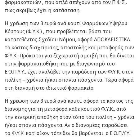
φαρμακοποιών , που απλά απέχουν από τον Π.Φ.Σ.,
πως ακριβώς έχει η κατάσταση.
Η χρέωση των 3 ευρώ ανά κουτί Φαρμάκων Υψηλού
Κόστους (Φ.Υ.Κ.) , που προβλέπεται βάσει του
κατατεθέντος Σχεδίου Νόμου, αφορά ΑΠΟΚΛΕΙΣΤΙΚΑ
το κόστος διαχείρισης, αποστολής και μεταφοράς των
Φ.Υ.Κ.. Πρόκειται για ξεχωριστή αμοιβή που θα δίνεται
στην φαρμακαποθήκη που με διαγωνισμό του
Ε.Ο.Π.Υ.Υ., έχει αναλάβει την παράδοση των Φ.Υ.Κ. στον
πολίτη – χρόνια ή/και σπάνια πάσχοντα. Τώρα αφορά
στη διανομή στο ιδιωτικό φαρμακείο.
Η χρέωση των 3 ευρώ ανά κουτί, αφορά το κόστος της
διανομής για τη μεταφορά κάθε κουτιού Φ.Υ.Κ., από
την κεντρική αποθήκη στον τόπο του πολίτη – χρόνια
ή/και σπάνια πάσχοντα. Αν ο διανομέας παραδώσει
τα Φ.Υ.Κ. κατ’ οίκον τότε δεν θα βαρύνεται ο Ε.Ο.Π.Υ.Υ.