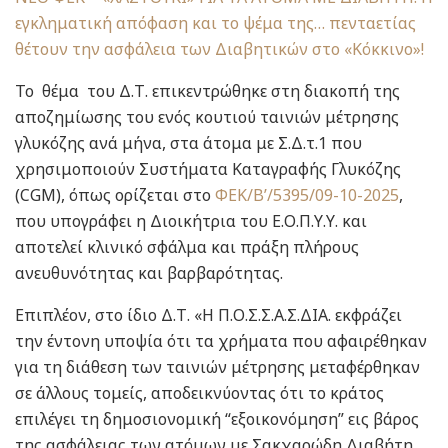
εγκληματική απόφαση και το ψέμα της… πενταετίας
θέτουν την ασφάλεια των Διαβητικών στο «Κόκκινο»!
Το θέμα του Δ.Τ. επικεντρώθηκε στη διακοπή της
αποζημίωσης του ενός κουτιού ταινιών μέτρησης
γλυκόζης ανά μήνα, στα άτομα με Σ.Δ.τ.1 που
χρησιμοποιούν Συστήματα Καταγραφής Γλυκόζης
(CGM), όπως ορίζεται στο
ΦΕΚ/Β’/5395/09-10-2025
,
που υπογράφει η Διοικήτρια του Ε.Ο.Π.Υ.Υ. και
αποτελεί κλινικό σφάλμα και πράξη πλήρους
ανευθυνότητας και βαρβαρότητας.
Επιπλέον, στο ίδιο Δ.Τ. «Η Π.Ο.Σ.Σ.Α.Σ.ΔΙΑ. εκφράζει
την έντονη υποψία ότι τα χρήματα που αφαιρέθηκαν
για τη διάθεση των ταινιών μέτρησης μεταφέρθηκαν
σε άλλους τομείς, αποδεικνύοντας ότι το κράτος
επιλέγει τη δημοσιονομική “εξοικονόμηση” εις βάρος
της ασφάλειας των ατόμων με Σακχαρώδη Διαβήτη.