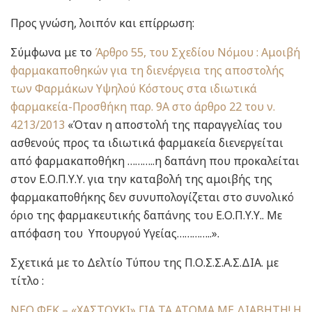
Προς γνώση, λοιπόν και επίρρωση:
Σύμφωνα με το
Άρθρο 55, του Σχεδίου Νόμου : Αμοιβή
φαρμακαποθηκών για τη διενέργεια της αποστολής
των Φαρμάκων Υψηλού Κόστους στα ιδιωτικά
φαρμακεία-Προσθήκη παρ. 9Α στο άρθρο 22 του ν.
4213/2013
«Όταν η αποστολή της παραγγελίας του
ασθενούς προς τα ιδιωτικά φαρμακεία διενεργείται
από φαρμακαποθήκη ………..η δαπάνη που προκαλείται
στον Ε.Ο.Π.Υ.Υ. για την καταβολή της αμοιβής της
φαρμακαποθήκης δεν συνυπολογίζεται στο συνολικό
όριο της φαρμακευτικής δαπάνης του Ε.Ο.Π.Υ.Υ.. Με
απόφαση του Υπουργού Υγείας…………..».
Σχετικά με το Δελτίο Τύπου της Π.Ο.Σ.Σ.Α.Σ.ΔΙΑ. με
τίτλο :
ΝΕΟ ΦΕΚ – «ΧΑΣΤΟΥΚΙ» ΓΙΑ ΤΑ ΑΤΟΜΑ ΜΕ ΔΙΑΒΗΤΗ! Η