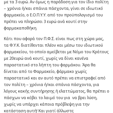
με τα 3 ευρώ. Αν όμως η παράδοση για τον ίδιο πολίτη
– χρόνια ή/και σπάνια πάσχοντα, γίνει σε ιδιωτικό
φαρμακείο, ο Ε.Ο.Π.Υ.Υ. από τον προϋπολογισμό του
πρέπει να πληρώσει 3 ευρώ ανά κουτί στην
φαρμακαποθήκη.
Κάτι που αφορά τον Π.Φ.Σ. είναι πως στη χώρα μας,
τα Φ.Υ.Κ. διατίθενται πλέον και μέσω του ιδιωτικού
φαρμακείου, το οποίο αμείβεται με Νόμο του Κράτους
με 20ευρώ ανά κουτί, χωρίς να δίνει κανένα
παραστατικό στο λήπτη του φαρμάκου. Άρα θα
δίνεται από το Φαρμακείο, φάρμακο χωρίς
παραστατικό και αν αυτό πρέπει να επιστραφεί από
τον πολίτη – χρόνια ή/και σπάνια πάσχοντα, για
λόγους κακής συντήρησης ή ελαττώματος, θα πρέπει ο
πάσχων να κόβει το λαιμό του για να βρει λύση,
χωρίς να υπάρχει κάποια πρόβλεψη για την
κατάσταση αυτή! Και γιατί άλλωστε;