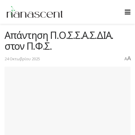
Απάντηση Π.Ο.Σ.Σ.Α.Σ.ΔΙΑ.
στον Π.Φ.Σ.
A
24 Οκτωβρίου 2025
A