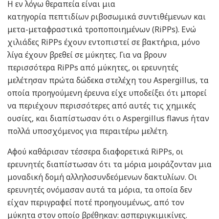
Η εν λόγω θεραπεία είναι μια
κατηγορία πεπτιδίων ριβοσωμικά συντιθέμενων και
μετα-μεταφραστικά τροποποιημένων (RiPPs). Ενώ
χιλιάδες RiPPs έχουν εντοπιστεί σε βακτήρια, μόνο
λίγα έχουν βρεθεί σε μύκητες. Για να βρουν
περισσότερα RiPPs από μύκητες, οι ερευνητές
μελέτησαν πρώτα δώδεκα στελέχη του Aspergillus, τα
οποία προηγούμενη έρευνα είχε υποδείξει ότι μπορεί
να περιέχουν περισσότερες από αυτές τις χημικές
ουσίες, και διαπίστωσαν ότι ο Aspergillus flavus ήταν
πολλά υποσχόμενος για περαιτέρω μελέτη.
Αφού καθάρισαν τέσσερα διαφορετικά RiPPs, οι
ερευνητές διαπίστωσαν ότι τα μόρια μοιράζονταν μια
μοναδική δομή αλληλοσυνδεόμενων δακτυλίων. Οι
ερευνητές ονόμασαν αυτά τα μόρια, τα οποία δεν
είχαν περιγραφεί ποτέ προηγουμένως, από τον
μύκητα στον οποίο βρέθηκαν: ασπεριγκιμικίνες.