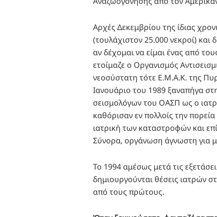
Αναζωογόνησης από τον Αμερικα
Αρχές Δεκεμβρίου της ίδιας χρον
(τουλάχιστον 25.000 νεκροί) και
αν δέχομαι να είμαι ένας από το
ετοίμαζε ο Οργανισμός Αντισεισμ
νεοσύστατη τότε Ε.Μ.Α.Κ. της Πυρ
Ιανουάριο του 1989 ξαναπήγα στη
σεισμολόγων του ΟΑΣΠ ως ο ιατρ
καθόρισαν εν πολλοίς την πορεία
ιατρική των καταστροφών και επ
Σύνορα, οργάνωση άγνωστη για μέ
Το 1994 αμέσως μετά τις εξετάσε
δημιουργούνται θέσεις ιατρών στ
από τους πρώτους.