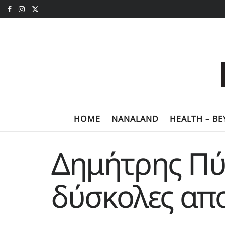
HOME
NANALAND
HEALTH – B
Δημήτρης Πύρ
δύσκολες απ