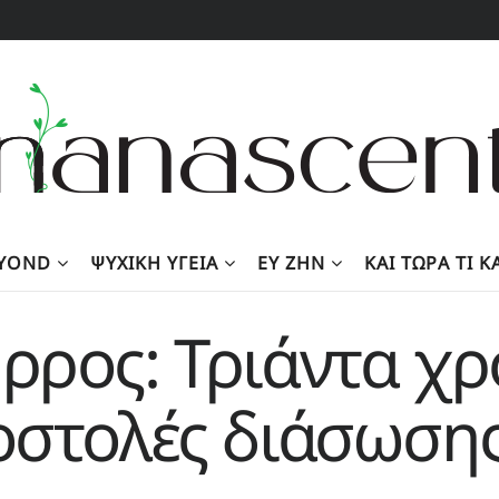
EYOND
ΨΥΧΙΚΉ ΥΓΕΊΑ
ΕΥ ΖΗΝ
KΑΙ ΤΏΡΑ ΤΙ 
ρος: Τριάντα χρό
οστολές διάσωση