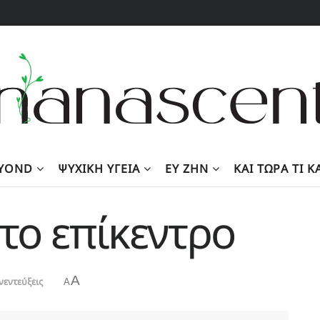
EYOND
ΨΥΧΙΚΉ ΥΓΕΊΑ
ΕΥ ΖΗΝ
KΑΙ ΤΏΡΑ ΤΙ 
το επίκεντρο
A
νεντεύξεις
A