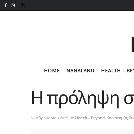
HOME
NANALAND
HEALTH – B
Η πρόληψη σ
5 Φεβρουαρίου 2025
in
Health – Beyond
,
Καινοτομία
,
Συ