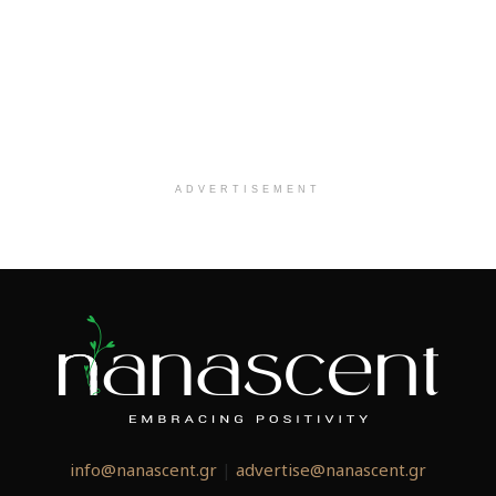
ADVERTISEMENT
info@nanascent.gr
|
advertise@nanascent.gr