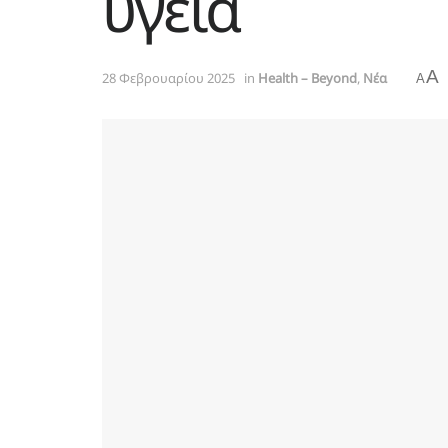
υγεία
A
28 Φεβρουαρίου 2025
in
Health – Beyond
,
Νέα
A