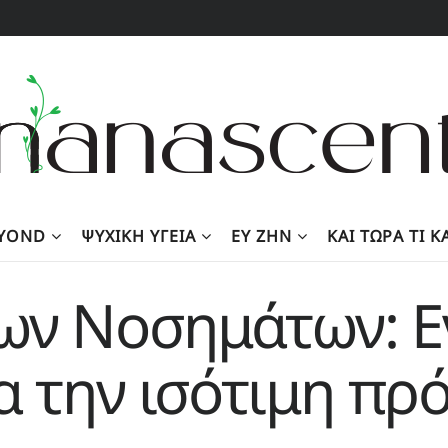
EYOND
ΨΥΧΙΚΉ ΥΓΕΊΑ
ΕΥ ΖΗΝ
KΑΙ ΤΏΡΑ ΤΙ 
ων Νοσημάτων: Ε
α την ισότιμη πρ