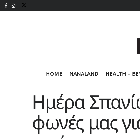
HOME
NANALAND
HEALTH – B
Ημέρα Σπανί
φωνές μας γι