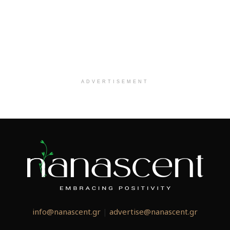
ADVERTISEMENT
info@nanascent.gr
|
advertise@nanascent.gr