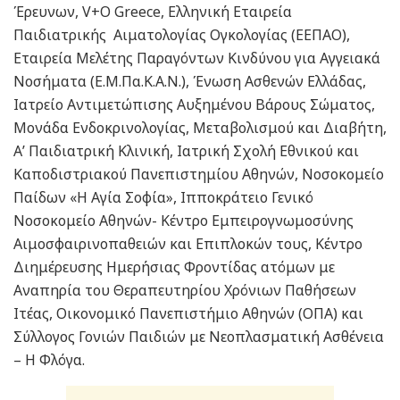
Έρευνων, V+O Greece, Ελληνική Εταιρεία
Παιδιατρικής Αιματολογίας Ογκολογίας (ΕΕΠΑΟ),
Εταιρεία Μελέτης Παραγόντων Κινδύνου για Αγγειακά
Νοσήματα (Ε.Μ.Πα.Κ.Α.Ν.), Ένωση Ασθενών Ελλάδας,
Ιατρείο Αντιμετώπισης Αυξημένου Βάρους Σώματος,
Μονάδα Ενδοκρινολογίας, Μεταβολισμού και Διαβήτη,
Α’ Παιδιατρική Κλινική, Ιατρική Σχολή Εθνικού και
Καποδιστριακού Πανεπιστημίου Αθηνών, Νοσοκομείο
Παίδων «Η Αγία Σοφία», Ιπποκράτειο Γενικό
Νοσοκομείο Αθηνών- Κέντρο Εμπειρογνωμοσύνης
Αιμοσφαιρινοπαθειών και Επιπλοκών τους, Κέντρο
Διημέρευσης Ημερήσιας Φροντίδας ατόμων με
Αναπηρία του Θεραπευτηρίου Χρόνιων Παθήσεων
Ιτέας, Οικονομικό Πανεπιστήμιο Αθηνών (ΟΠΑ) και
Σύλλογος Γονιών Παιδιών με Νεοπλασματική Ασθένεια
– Η Φλόγα.