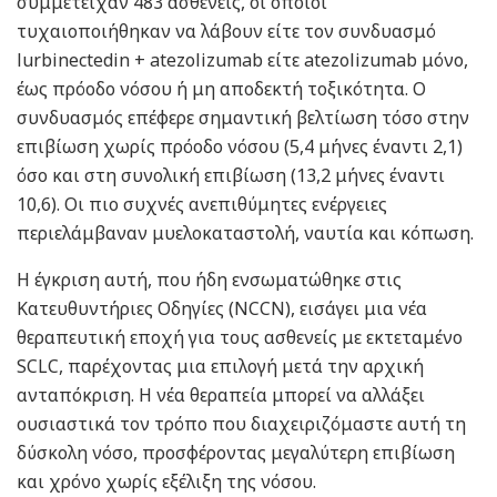
συμμετείχαν 483 ασθενείς, οι οποίοι
τυχαιοποιήθηκαν να λάβουν είτε τον συνδυασμό
lurbinectedin + atezolizumab είτε atezolizumab μόνο,
έως πρόοδο νόσου ή μη αποδεκτή τοξικότητα. Ο
συνδυασμός επέφερε σημαντική βελτίωση τόσο στην
επιβίωση χωρίς πρόοδο νόσου (5,4 μήνες έναντι 2,1)
όσο και στη συνολική επιβίωση (13,2 μήνες έναντι
10,6). Οι πιο συχνές ανεπιθύμητες ενέργειες
περιελάμβαναν μυελοκαταστολή, ναυτία και κόπωση.
Η έγκριση αυτή, που ήδη ενσωματώθηκε στις
Κατευθυντήριες Οδηγίες (NCCN), εισάγει μια νέα
θεραπευτική εποχή για τους ασθενείς με εκτεταμένο
SCLC, παρέχοντας μια επιλογή μετά την αρχική
ανταπόκριση. Η νέα θεραπεία μπορεί να αλλάξει
ουσιαστικά τον τρόπο που διαχειριζόμαστε αυτή τη
δύσκολη νόσο, προσφέροντας μεγαλύτερη επιβίωση
και χρόνο χωρίς εξέλιξη της νόσου.