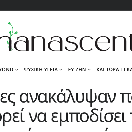
EYOND
ΨΥΧΙΚΉ ΥΓΕΊΑ
ΕΥ ΖΗΝ
KΑΙ ΤΏΡΑ ΤΙ 
νες ανακάλυψαν π
ρεί να εμποδίσει