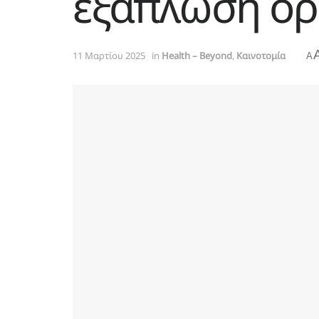
εξάπλωση ορ
11 Μαρτίου 2025
in
Health – Beyond
,
Καινοτομία
A