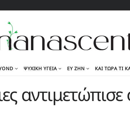
EYOND
ΨΥΧΙΚΉ ΥΓΕΊΑ
ΕΥ ΖΗΝ
KΑΙ ΤΏΡΑ ΤΙ 
ιες αντιμετώπισε 