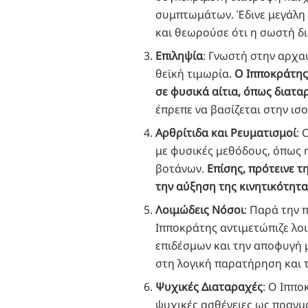
συμπτωμάτων. Έδινε μεγάλη 
και θεωρούσε ότι η σωστή δ
Επιληψία
: Γνωστή στην αρχα
θεϊκή τιμωρία.
Ο Ιπποκράτης
σε φυσικά αίτια, όπως διατ
έπρεπε να βασίζεται στην ι
Αρθρίτιδα και Ρευματισμοί
: 
με φυσικές μεθόδους, όπως 
βοτάνων.
Επίσης, πρότεινε 
την αύξηση της κινητικότη
Λοιμώδεις Νόσοι
: Παρά την 
Ιπποκράτης αντιμετώπιζε λο
επιδέσμων και την αποφυγή 
στη λογική παρατήρηση και 
Ψυχικές Διαταραχές
: Ο Ιππ
ψυχικές ασθένειες ως πραγμα