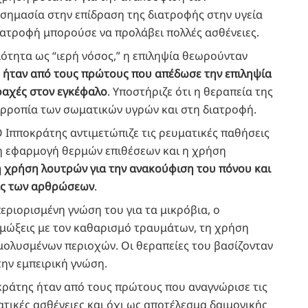
σημασία στην επίδραση της διατροφής στην υγεία
ιατροφή μπορούσε να προλάβει πολλές ασθένειες.
ιότητα ως “ιερή νόσος,” η επιληψία θεωρούνταν
 ήταν από τους πρώτους που απέδωσε την επιληψία
αραχές στον εγκέφαλο
. Υποστήριζε ότι η θεραπεία της
σορροπία των σωματικών υγρών και στη διατροφή.
Ο Ιπποκράτης αντιμετώπιζε τις ρευματικές παθήσεις
η εφαρμογή θερμών επιθέσεων και η χρήση
τη χρήση λουτρών για την ανακούφιση του πόνου και
τας των αρθρώσεων
.
περιορισμένη γνώση του για τα μικρόβια, ο
ιμώξεις με τον καθαρισμό τραυμάτων, τη χρήση
μολυσμένων περιοχών. Οι θεραπείες του βασίζονταν
την εμπειρική γνώση.
οκράτης ήταν από τους πρώτους που αναγνώρισε τις
τικές ασθένειες και όχι ως αποτέλεσμα δαιμονικής