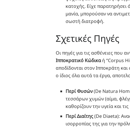
κατοχής. Είχε παρατηρήσει ό
μανία, μπορούσαν να αντιμε
σωστή διατροφή.
Σχετικές Πηγές
Οι πηγές για τις ασθένειες που 
Ιπποκρατικό Κώδικα
ή “Corpus Hi
αποδίδονται στον Ιπποκράτη και 
ο ίδιος όλα αυτά τα έργα, αποτελ
Περί Φυσών
(De Natura Homi
τεσσάρων χυμών (αίμα, φλέγμα
καθορίζουν την υγεία και τι
Περί Διαίτης
(De Diaeta): Αν
ισορροπίας της για την πρόλ