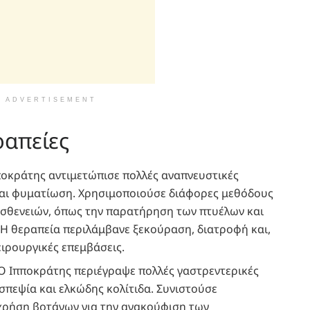
ADVERTISEMENT
ραπείες
πποκράτης αντιμετώπισε πολλές αναπνευστικές
και φυματίωση. Χρησιμοποιούσε διάφορες μεθόδους
ασθενειών, όπως την παρατήρηση των πτυέλων και
 Η θεραπεία περιλάμβανε ξεκούραση, διατροφή και,
ειρουργικές επεμβάσεις.
 Ο Ιπποκράτης περιέγραψε πολλές γαστρεντερικές
σπεψία και ελκώδης κολίτιδα. Συνιστούσε
χρήση βοτάνων για την ανακούφιση των