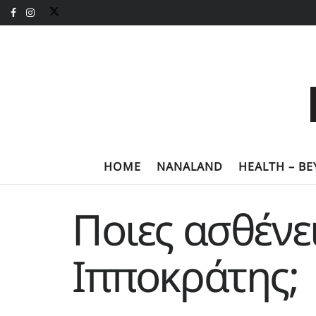
HOME
NANALAND
HEALTH – B
Ποιες ασθένε
Ιπποκράτης;