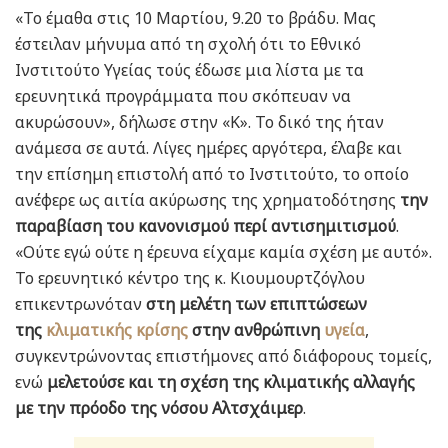
«To έμαθα στις 10 Μαρτίου, 9.20 το βράδυ. Μας
έστειλαν μήνυμα από τη σχολή ότι το Εθνικό
Ινστιτούτο Υγείας τούς έδωσε μια λίστα με τα
ερευνητικά προγράμματα που σκόπευαν να
ακυρώσουν», δήλωσε στην «Κ». Το δικό της ήταν
ανάμεσα σε αυτά. Λίγες ημέρες αργότερα, έλαβε και
την επίσημη επιστολή από το Ινστιτούτο, το οποίο
ανέφερε ως αιτία ακύρωσης της χρηματοδότησης
την
παραβίαση του κανονισμού περί αντισημιτισμού
.
«Ούτε εγώ ούτε η έρευνα είχαμε καμία σχέση με αυτό».
Το ερευνητικό κέντρο της κ. Κιουμουρτζόγλου
επικεντρωνόταν
στη μελέτη των επιπτώσεων
της
κλιματικής κρίσης
στην ανθρώπινη
υγεία
,
συγκεντρώνοντας επιστήμονες από διάφορους τομείς,
ενώ
μελετούσε και τη σχέση της κλιματικής αλλαγής
με την πρόοδο της νόσου Αλτσχάιμερ
.