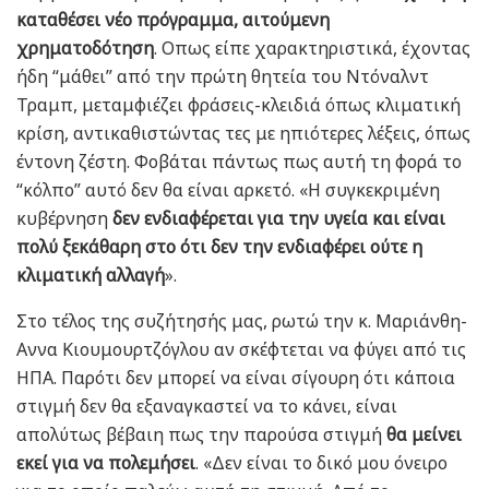
καταθέσει νέο πρόγραμμα, αιτούμενη
χρηματοδότηση
. Οπως είπε χαρακτηριστικά, έχοντας
ήδη “μάθει” από την πρώτη θητεία του Ντόναλντ
Τραμπ, μεταμφιέζει φράσεις-κλειδιά όπως κλιματική
κρίση, αντικαθιστώντας τες με ηπιότερες λέξεις, όπως
έντονη ζέστη. Φοβάται πάντως πως αυτή τη φορά το
“κόλπο” αυτό δεν θα είναι αρκετό. «Η συγκεκριμένη
κυβέρνηση
δεν ενδιαφέρεται για την υγεία και είναι
πολύ ξεκάθαρη στο ότι δεν την ενδιαφέρει ούτε η
κλιματική αλλαγή
».
Στο τέλος της συζήτησής μας, ρωτώ την κ. Μαριάνθη-
Αννα Κιουμουρτζόγλου αν σκέφτεται να φύγει από τις
ΗΠΑ. Παρότι δεν μπορεί να είναι σίγουρη ότι κάποια
στιγμή δεν θα εξαναγκαστεί να το κάνει, είναι
απολύτως βέβαιη πως την παρούσα στιγμή
θα μείνει
εκεί για να πολεμήσει
. «Δεν είναι το δικό μου όνειρο