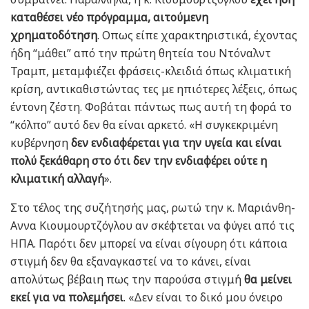
καταθέσει νέο πρόγραμμα, αιτούμενη
χρηματοδότηση
. Οπως είπε χαρακτηριστικά, έχοντας
ήδη “μάθει” από την πρώτη θητεία του Ντόναλντ
Τραμπ, μεταμφιέζει φράσεις-κλειδιά όπως κλιματική
κρίση, αντικαθιστώντας τες με ηπιότερες λέξεις, όπως
έντονη ζέστη. Φοβάται πάντως πως αυτή τη φορά το
“κόλπο” αυτό δεν θα είναι αρκετό. «Η συγκεκριμένη
κυβέρνηση
δεν ενδιαφέρεται για την υγεία και είναι
πολύ ξεκάθαρη στο ότι δεν την ενδιαφέρει ούτε η
κλιματική αλλαγή
».
Στο τέλος της συζήτησής μας, ρωτώ την κ. Μαριάνθη-
Αννα Κιουμουρτζόγλου αν σκέφτεται να φύγει από τις
ΗΠΑ. Παρότι δεν μπορεί να είναι σίγουρη ότι κάποια
στιγμή δεν θα εξαναγκαστεί να το κάνει, είναι
απολύτως βέβαιη πως την παρούσα στιγμή
θα μείνει
εκεί για να πολεμήσει
. «Δεν είναι το δικό μου όνειρο