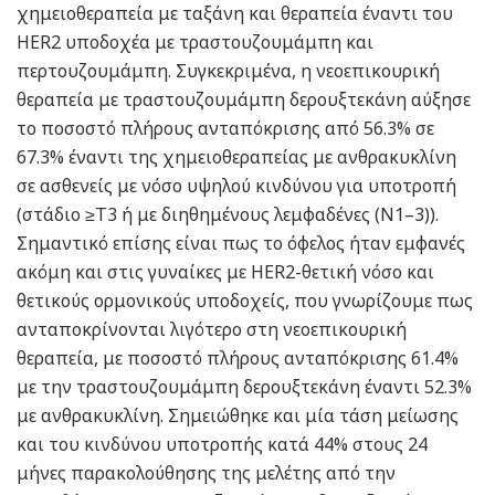
χημειοθεραπεία με ταξάνη και θεραπεία έναντι του
HER2 υποδοχέα με τραστουζουμάμπη και
περτουζουμάμπη. Συγκεκριμένα, η νεοεπικουρική
θεραπεία με τραστουζουμάμπη δερουξτεκάνη αύξησε
το ποσοστό πλήρους ανταπόκρισης από 56.3% σε
67.3% έναντι της χημειοθεραπείας με ανθρακυκλίνη
σε ασθενείς με νόσο υψηλού κινδύνου για υποτροπή
(στάδιο ≥T3 ή με διηθημένους λεμφαδένες (N1–3)).
Σημαντικό επίσης είναι πως το όφελος ήταν εμφανές
ακόμη και στις γυναίκες με HER2-θετική νόσο και
θετικούς ορμονικούς υποδοχείς, που γνωρίζουμε πως
ανταποκρίνονται λιγότερο στη νεοεπικουρική
θεραπεία, με ποσοστό πλήρους ανταπόκρισης 61.4%
με την τραστουζουμάμπη δερουξτεκάνη έναντι 52.3%
με ανθρακυκλίνη. Σημειώθηκε και μία τάση μείωσης
και του κινδύνου υποτροπής κατά 44% στους 24
μήνες παρακολούθησης της μελέτης από την