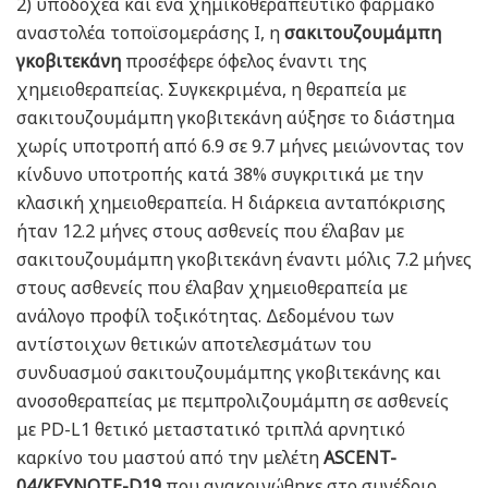
2) υποδοχέα και ένα χημικοθεραπευτικό φάρμακο
αναστολέα τοποϊσομεράσης I, η
σακιτουζουμάμπη
γκοβιτεκάνη
προσέφερε όφελος έναντι της
χημειοθεραπείας. Συγκεκριμένα, η θεραπεία με
σακιτουζουμάμπη γκοβιτεκάνη αύξησε το διάστημα
χωρίς υποτροπή από 6.9 σε 9.7 μήνες μειώνοντας τον
κίνδυνο υποτροπής κατά 38% συγκριτικά με την
κλασική χημειοθεραπεία. Η διάρκεια ανταπόκρισης
ήταν 12.2 μήνες στους ασθενείς που έλαβαν με
σακιτουζουμάμπη γκοβιτεκάνη έναντι μόλις 7.2 μήνες
στους ασθενείς που έλαβαν χημειοθεραπεία με
ανάλογο προφίλ τοξικότητας. Δεδομένου των
αντίστοιχων θετικών αποτελεσμάτων του
συνδυασμού σακιτουζουμάμπης γκοβιτεκάνης και
ανοσοθεραπείας με πεμπρολιζουμάμπη σε ασθενείς
με PD-L1 θετικό μεταστατικό τριπλά αρνητικό
καρκίνο του μαστού από την μελέτη
ASCENT-
04/KEYNOTE-D19
που ανακοινώθηκε στο συνέδριο