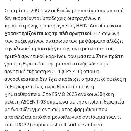
Σε περίπου 20% των ασθενών με καρκίνο του μαστού
δεν εκφράζονται υποδοχείς οιστρογόνων ή
προγεστερόνης ή ο παράγοντας HER2.
Αυτοί οι όγκοι
χαρακτηρίζονται ως τριπλά αρνητικοί.
Η εισαγωγή
των συζευγμένων αντισωμάτων με φάρμακο αλλάζει
την κλινική πρακτική για την αντιμετώπιση του
τριπλά αρνητικού καρκίνου του μαστού. Στην πρώτη
γραμμή θεραπείας της μεταστατικής νόσου με
αρνητική έκφραση PD-L1 (CPS <10) όπου η
ανοσοθεραπεία δεν έχει αποδείξει σημαντικό όφελος η
καθιερωμένη έως τώρα θεραπεία ήταν η
χημειοθεραπεία. Στο ESMO 2025 ανακοινώθηκε η
μελέτη
ASCENT-03
σύμφωνα με την οποία η θεραπεία
με ένα σύζευγμα αντισώματος-φαρμάκου που
αποτελείται από ένα μονοκλωνικό αντίσωμα έναντι
του TROP2 (trophoblast cell surface antigen