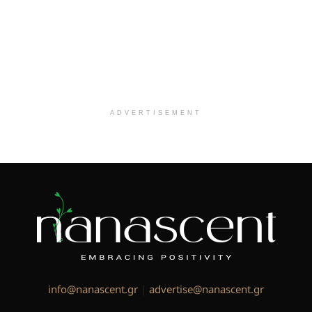
ADVERTISEMENT
info@nanascent.gr
|
advertise@nanascent.gr