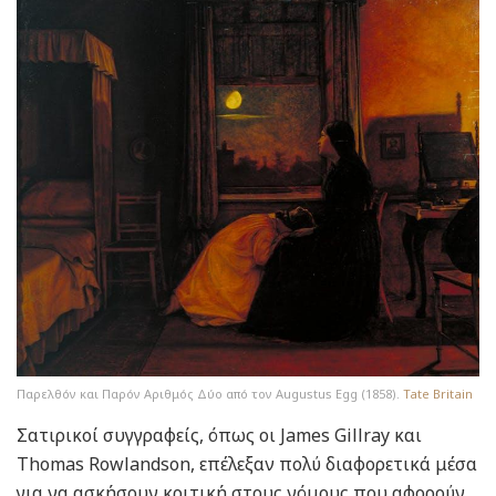
Παρελθόν και Παρόν Αριθμός Δύο από τον Augustus Egg (1858).
Tate Britain
Σατιρικοί συγγραφείς, όπως οι James Gillray και
Thomas Rowlandson, επέλεξαν πολύ διαφορετικά μέσα
για να ασκήσουν κριτική στους νόμους που αφορούν