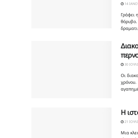
14 ΙΑΝΟ
Γράφει 
θόρυβο.
δραματικ
Διακο
περνο
30 ΙΟΥΛ
Οι διακο
χρόνου.
αγαπημέν
Η ιστ
21 ΙΟΥΛ
Μια κλε