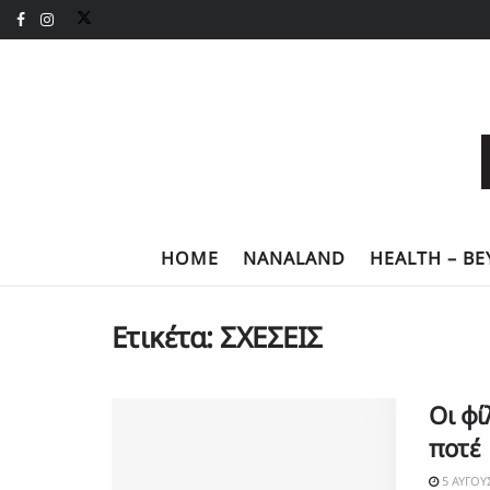
HOME
NANALAND
HEALTH – B
Ετικέτα:
ΣΧΕΣΕΙΣ
Οι φί
ποτέ
5 ΑΥΓΟΎ