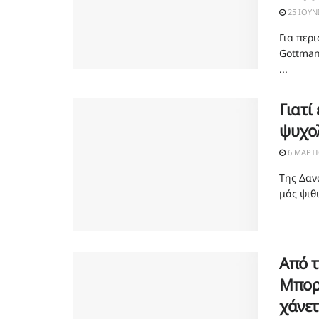
25 ΙΟΥΝ
Για περ
Gottman
...
Γιατί
ψυχο
6 ΜΑΡΤΊ
Της Δαν
μάς ψιθυ
Από τ
Μπορε
χάνετ