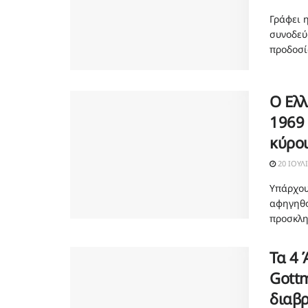
Γράφει 
συνοδεύ
προδοσία
Ο Ελλ
1969 
κύρο
20 ΙΟΥΛ
Υπάρχουν
αφηγηθο
προσκλητ
Τα 4 
Gottm
διαβ