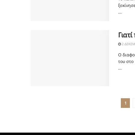
ξεκίνησε
...
Γιατί
2 ΔΕΚΕΜ
Ο διαφο
του στο
...
1