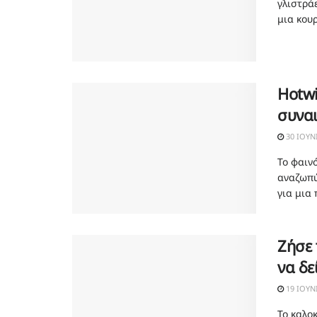
γλιστρά
μια κουρ
Hotwi
συνα
30 ΙΟΥΝ
Το φαινό
αναζωπύ
για μια 
Ζήσε 
να δε
19 ΙΟΥΝ
Το καλο