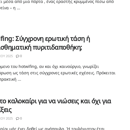
ει μέσα από μια πόρτα , ένας εραστής κρυμμένος πίσω από
τίνα – η ...
fing: Σύγχρονη ερωτική τάση ή
ισθηματική πυριτιδαποθήκη;
ΊΟΥ 2025
0
μενο του hotwifing, αν και όχι καινούργιο, γνωρίζει
ρωση ως τάση στις σύγχρονες ερωτικές σχέσεις. Πρόκειται
πρακτική ...
το καλοκαίρι για να νιώσεις και όχι για
ίξεις
ΊΟΥ 2025
0
καίρι μάς έχει δοθεί ως ανάπαυλα. Ή τουλάχιστον έτσι