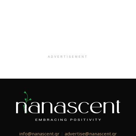
ADVERTISEMENT
info@nanascent.gr
|
advertise@nanascent.gr