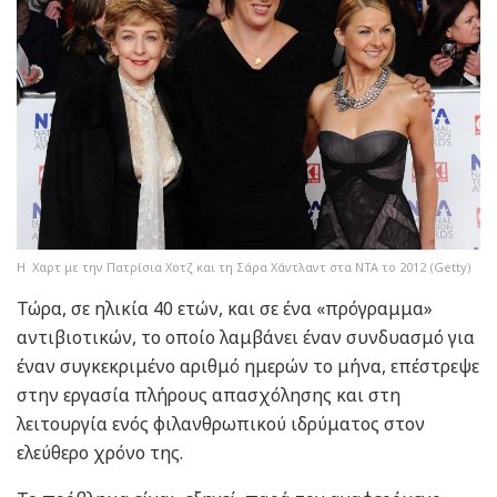
Η Χαρτ με την Πατρίσια Χοτζ και τη Σάρα Χάντλαντ στα NTA το 2012 (Getty)
Τώρα, σε ηλικία 40 ετών, και σε ένα «πρόγραμμα»
αντιβιοτικών, το οποίο λαμβάνει έναν συνδυασμό για
έναν συγκεκριμένο αριθμό ημερών το μήνα, επέστρεψε
στην εργασία πλήρους απασχόλησης και στη
λειτουργία ενός φιλανθρωπικού ιδρύματος στον
ελεύθερο χρόνο της.