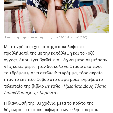
Η Χαρτ στην τεράστια επιτυχία της στο BBC, “Miranda” (BBC)
Με τα χρόνια, έχει επίσης αποκαλύψει τα
προβλήματά της με την κατάθλιψη και το «οξύ
άγχος», όπου έχει βρεθεί «να ψάχνει μέσα σε μελάσα».
«Τις κακές μέρες ήταν δύσκολο να φτάσω στο τέλος
του δρόμου για να στείλω ένα γράμμα, τόσο ακραίο
ήταν το επίπεδο φόβου στο σώμα μου», έγραψε στο
τελευταίο της βιβλίο
με τίτλο «Ημερήσια Δόση Τόσης
Διασκέδασης» της Μιράντα
.
Η διάγνωσή της, 33 χρόνια μετά το πρώτο της
δάγκωμα – το αποκορύφωμα των «κλήσεων μέσω