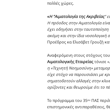
πολλές χώρες.
«
H “Αιματολογία της Ακριβείας
” ε
Η πρόοδος στην Αιματολογία είν
έχει οδηγήσει στην ταυτοποίησ
ακόμη και στην ίδια νοσολογική ο
Προέδρος κα Ελισάβετ Γρουζή κατ
Αναφερόμενη στους στόχους του
Αιματολογικής Εταιρείας
τόνισε «
η «Τεχνητή Νοημοσύνη» μεταμορφ
είχε στόχο να παρουσιάσει με κρι
σηματοδοτούν αλλαγές στην κλινι
ορίζοντες και θεωρούμε ότι το π
Το πρόγραμμα του 35
ΠΑΣ περιλ
ου
επιστημονικές αντιπαραθέσεις, θέ