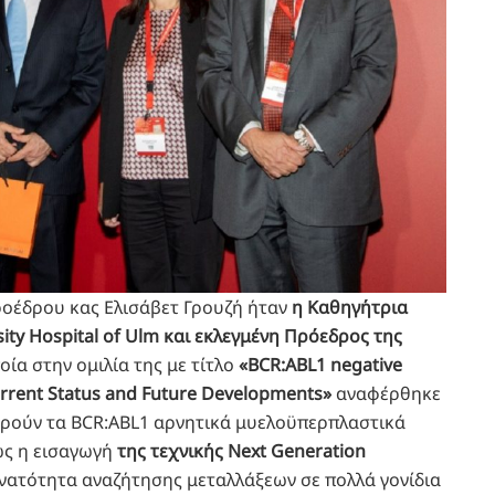
οέδρου κας Ελισάβετ Γρουζή ήταν
η Καθηγήτρια
sity Hospital of Ulm και εκλεγμένη Πρόεδρος της
ποία στην ομιλία της με τίτλο
«BCR:ABL1 negative
urrent Status and Future Developments»
αναφέρθηκε
φορούν τα BCR:ABL1 αρνητικά μυελοϋπερπλαστικά
ως η εισαγωγή
της τεχνικής Next Generation
υνατότητα αναζήτησης μεταλλάξεων σε πολλά γονίδια