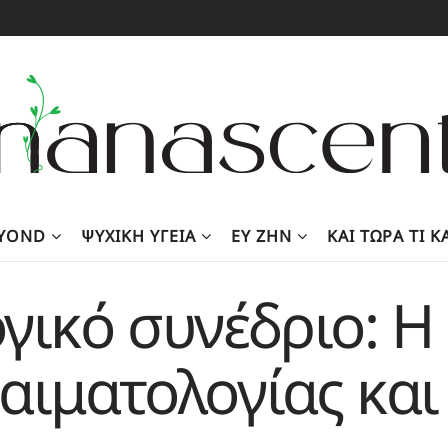
EYOND
ΨΥΧΙΚΉ ΥΓΕΊΑ
ΕΥ ΖΗΝ
KΑΙ ΤΏΡΑ ΤΙ 
γικό συνέδριο: 
αιματολογίας και 