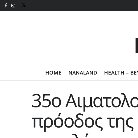
HOME
NANALAND
HEALTH – B
35ο Αιματολο
πρόοδος της 