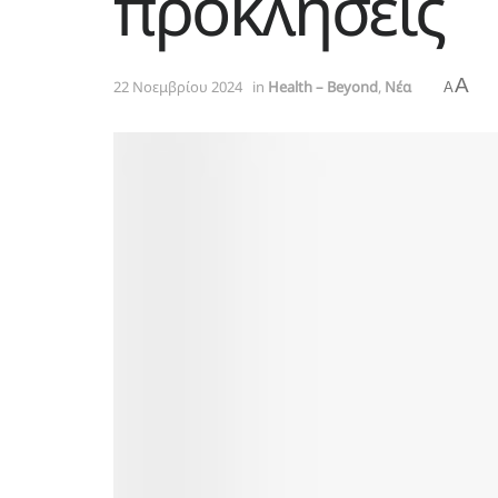
προκλήσεις
A
22 Νοεμβρίου 2024
in
Health – Beyond
,
Νέα
A