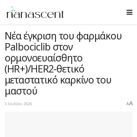
Νέα έγκριση του φαρμάκου
Palbociclib στον
ορμονοευαίσθητο
(HR+)/HER2-θετικό
μεταστατικό καρκίνο του
μαστού
A
3 Ιουλίου 2026
A