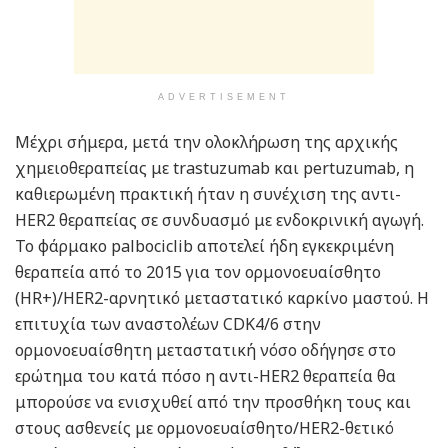
ADVERTISEMENT
Μέχρι σήμερα, μετά την ολοκλήρωση της αρχικής
χημειοθεραπείας με trastuzumab και pertuzumab, η
καθιερωμένη πρακτική ήταν η συνέχιση της αντι-
HER2 θεραπείας σε συνδυασμό με ενδοκρινική αγωγή.
Το φάρμακο palbociclib αποτελεί ήδη εγκεκριμένη
θεραπεία από το 2015 για τον ορμονοευαίσθητο
(HR+)/HER2-αρνητικό μεταστατικό καρκίνο μαστού. Η
επιτυχία των αναστολέων CDK4/6 στην
ορμονοευαίσθητη μεταστατική νόσο οδήγησε στο
ερώτημα του κατά πόσο η αντι-HER2 θεραπεία θα
μπορούσε να ενισχυθεί από την προσθήκη τους και
στους ασθενείς με ορμονοευαίσθητο/HER2-θετικό