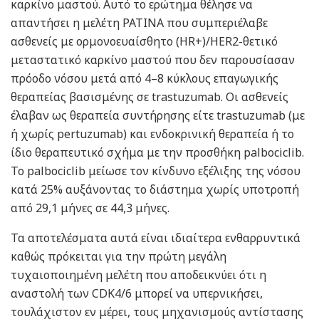
καρκίνο μαστού. Αυτό το ερώτημα θέλησε να
απαντήσει η μελέτη PATINA που συμπεριέλαβε
ασθενείς με ορμονοευαίσθητο (HR+)/HER2-θετικό
μεταστατικό καρκίνο μαστού που δεν παρουσίασαν
πρόοδο νόσου μετά από 4–8 κύκλους επαγωγικής
θεραπείας βασισμένης σε trastuzumab. Οι ασθενείς
έλαβαν ως θεραπεία συντήρησης είτε trastuzumab (με
ή χωρίς pertuzumab) και ενδοκρινική θεραπεία ή το
ίδιο θεραπευτικό σχήμα με την προσθήκη palbociclib.
Το palbociclib μείωσε τον κίνδυνο εξέλιξης της νόσου
κατά 25% αυξάνοντας το διάστημα χωρίς υποτροπή
από 29,1 μήνες
σε
44,3 μήνες.
Τα αποτελέσματα αυτά είναι ιδιαίτερα ενθαρρυντικά
καθώς πρόκειται για την πρώτη μεγάλη
τυχαιοποιημένη μελέτη που αποδεικνύει ότι η
αναστολή των CDK4/6 μπορεί να υπερνικήσει,
τουλάχιστον εν μέρει, τους μηχανισμούς αντίστασης