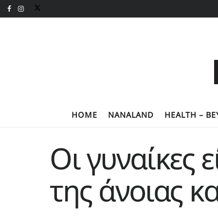
HOME
NANALAND
HEALTH – B
Οι γυναίκες 
της άνοιας κ