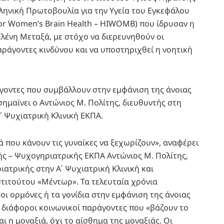
ληνική Πρωτοβουλία για την Υγεία του Εγκεφάλου
e for Women’s Brain Health – HIWOΜB) που ίδρυσαν η
λένη Μεταξά, με στόχο να διερευνηθούν οι
αράγοντες κινδύνου και να υποστηριχθεί η νοητική
γοντες που συμβάλλουν στην εμφάνιση της άνοιας
ισημαίνει ο Αντώνιος Μ. Πολίτης, διευθυντής στη
 Ψυχιατρική Κλινική ΕΚΠΑ.
 που κάνουν τις γυναίκες να ξεχωρίζουν», αναφέρει
ής – Ψυχογηριατρικής ΕΚΠΑ Αντώνιος Μ. Πολίτης,
ατρικής στην Α΄ Ψυχιατρική Κλινική και
στιτούτου «Μέντωρ». Τα τελευταία χρόνια
οι ορμόνες ή τα γονίδια στην εμφάνιση της άνοιας
ι διάφοροι κοινωνικοί παράγοντες που «βάζουν το
αι η μοναξιά, όχι το αίσθημα της μοναξιάς. Οι