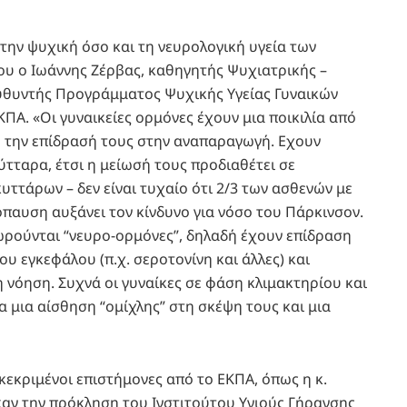
την ψυχική όσο και τη νευρολογική υγεία των
του ο Ιωάννης Ζέρβας, καθηγητής Ψυχιατρικής –
υθυντής Προγράμματος Ψυχικής Υγείας Γυναικών
ΚΠΑ. «Οι γυναικείες ορμόνες έχουν μια ποικιλία από
ό την επίδρασή τους στην αναπαραγωγή. Εχουν
τταρα, έτσι η μείωσή τους προδιαθέτει σε
τάρων – δεν είναι τυχαίο ότι 2/3 των ασθενών με
νόπαυση αυξάνει τον κίνδυνο για νόσο του Πάρκινσον.
εωρούνται “νευρο-ορμόνες”, δηλαδή έχουν επίδραση
ου εγκεφάλου (π.χ. σεροτονίνη και άλλες) και
 νόηση. Συχνά οι γυναίκες σε φάση κλιμακτηρίου και
 μια αίσθηση “ομίχλης” στη σκέψη τους και μια
ακεκριμένοι επιστήμονες από το ΕΚΠΑ, όπως η κ.
καν την πρόκληση του Ινστιτούτου Υγιούς Γήρανσης