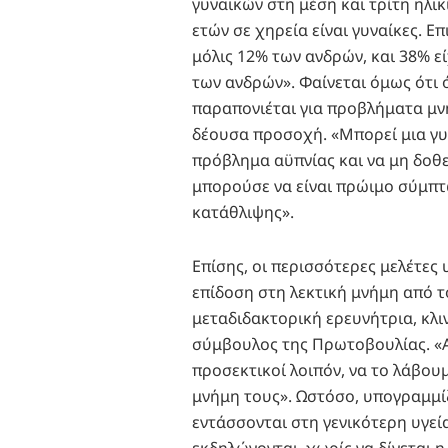
γυναικών στη μέση και τρίτη ηλι
ετών σε χηρεία είναι γυναίκες. Ε
μόλις 12% των ανδρών, και 38% ε
των ανδρών». Φαίνεται όμως ότι ό
παραπονιέται για προβλήματα μνή
δέουσα προσοχή. «Μπορεί μια γυν
πρόβλημα αϋπνίας και να μη δοθε
μπορούσε να είναι πρώιμο σύμπτ
κατάθλιψης».
Επίσης, οι περισσότερες μελέτες
επίδοση στη λεκτική μνήμη από τ
μεταδιδακτορική ερευνήτρια, κλ
σύμβουλος της Πρωτοβουλίας. «Αυ
προσεκτικοί λοιπόν, να το λάβου
μνήμη τους». Ωστόσο, υπογραμμίζ
εντάσσονται στη γενικότερη υγεί