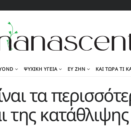
EYOND
ΨΥΧΙΚΉ ΥΓΕΊΑ
ΕΥ ΖΗΝ
KΑΙ ΤΏΡΑ ΤΙ 
είναι τα περισσότ
αι της κατάθλιψης