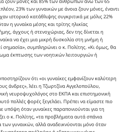
κία ζουν μόνες και 85% των ανθρώπων άνω των 65
πιπλέον, 23% των γυναικών με άνοια ζουν μόνες, έναντι
ίχαν ιστορικό κατάθλιψης συγκριτικά με μόλις 22%
ταν η γυναίκα μέσης και τρίτης ηλικίας
μης, άγχους ή στενοχώριας, δεν της δίνεται η
αίκα να έχει μια μικρή δυσκολία στη μνήμη ή
ί σημασία», συμπληρώνει ο κ. Πολίτης. «Κι όμως, θα
ωμα έκπτωσης των νοητικών λειτουργιών ή
 υποστηρίζουν ότι «οι γυναίκες εμφανίζουν καλύτερη
ους άνδρες», λέει η Τζωρτζίνα Αγγελοπούλου,
ινική νευροψυχολόγος στο ΕΚΠΑ και επιστημονική
τό πολλές φορές ξεγελάει. Πρέπει να είμαστε πιο
με υπόψη όταν γυναίκες παραπονιούνται για τη
ει ο κ. Πολίτης, «τα προβλήματα αυτά σπάνια
α των γυναικών, αλλά αναδεικνύονται μόνο όταν