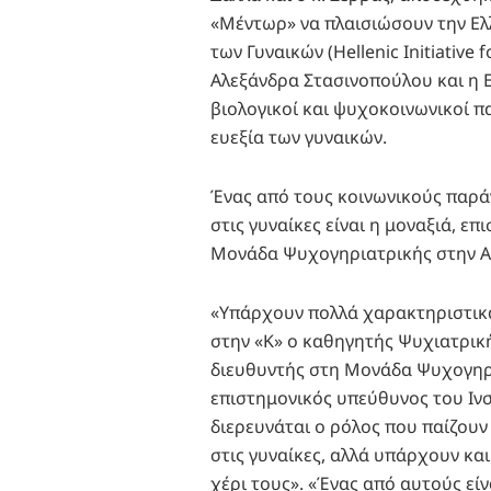
«Μέντωρ» να πλαισιώσουν την Ελ
των Γυναικών (Hellenic Initiativ
Αλεξάνδρα Στασινοπούλου και η Ε
βιολογικοί και ψυχοκοινωνικοί π
ευεξία των γυναικών.
Ένας από τους κοινωνικούς παρά
στις γυναίκες είναι η μοναξιά, επ
Μονάδα Ψυχογηριατρικής στην Α΄
«Υπάρχουν πολλά χαρακτηριστικά
στην «Κ» ο καθηγητής Ψυχιατρικ
διευθυντής στη Μονάδα Ψυχογηρι
επιστημονικός υπεύθυνος του Ιν
διερευνάται ο ρόλος που παίζουν 
στις γυναίκες, αλλά υπάρχουν κα
χέρι τους». «Ένας από αυτούς είν