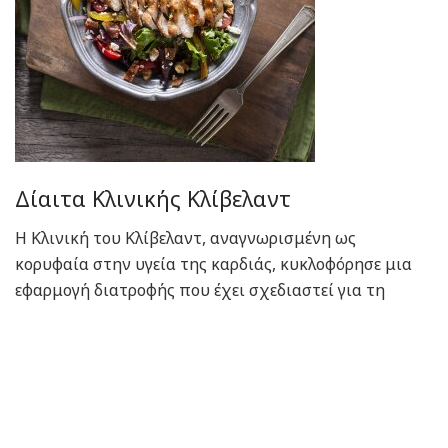
Δίαιτα Κλινικής Κλίβελαντ
Η Κλινική του Κλίβελαντ, αναγνωρισμένη ως
κορυφαία στην υγεία της καρδιάς, κυκλοφόρησε μια
εφαρμογή διατροφής που έχει σχεδιαστεί για τη
βελτιστοποίηση της ευεξίας, της απώλειας βάρους και
της υγείας της καρδιάς.
Διαβάστε περισσότερα
Πηγή:
health.usnews.com
Ετικέτες:
ΔΙΑΤΡΟΦΗ
ΜΕΣΟΓΕΙΑΚΗ ΔΙΑΤΡΟΦΗ
ΤΡΟΦΕΣ