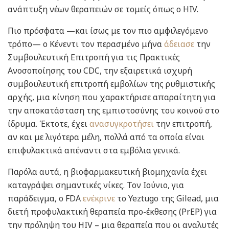
ανάπτυξη νέων θεραπειών σε τομείς όπως ο HIV.
Πιο πρόσφατα —και ίσως με τον πιο αμφιλεγόμενο
τρόπο— ο Κένεντι τον περασμένο μήνα
άδειασε
την
Συμβουλευτική Επιτροπή για τις Πρακτικές
Ανοσοποίησης του CDC, την εξαιρετικά ισχυρή
συμβουλευτική επιτροπή εμβολίων της ρυθμιστικής
αρχής, μια κίνηση που χαρακτήρισε απαραίτητη για
την αποκατάσταση της εμπιστοσύνης του κοινού στο
ίδρυμα. Έκτοτε, έχει
ανασυγκροτήσει
την επιτροπή,
αν και με λιγότερα μέλη, πολλά από τα οποία είναι
επιφυλακτικά απέναντι στα εμβόλια γενικά.
Παρόλα αυτά, η βιοφαρμακευτική βιομηχανία έχει
καταγράψει σημαντικές νίκες. Τον Ιούνιο, για
παράδειγμα, ο FDA
ενέκρινε
το Yeztugo της Gilead, μια
διετή προφυλακτική θεραπεία προ-έκθεσης (PrEP) για
την πρόληψη του HIV – μια θεραπεία που οι αναλυτές