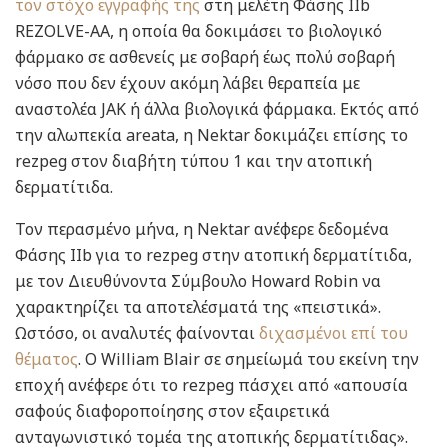
τον στόχο εγγραφής της
στη μελέτη Φάσης IIb
REZOLVE-AA, η οποία θα δοκιμάσει το βιολογικό
φάρμακο σε ασθενείς με σοβαρή έως πολύ σοβαρή
νόσο που δεν έχουν ακόμη λάβει θεραπεία με
αναστολέα JAK ή άλλα βιολογικά φάρμακα. Εκτός από
την αλωπεκία areata, η Nektar δοκιμάζει επίσης το
rezpeg στον διαβήτη τύπου 1 και την ατοπική
δερματίτιδα.
Τον περασμένο μήνα, η Nektar ανέφερε δεδομένα
Φάσης IIb για το rezpeg στην ατοπική δερματίτιδα,
με τον Διευθύνοντα Σύμβουλο Howard Robin να
χαρακτηρίζει τα αποτελέσματά της «πειστικά».
Ωστόσο, οι αναλυτές φαίνονται
διχασμένοι επί του
θέματος
. Ο William Blair σε σημείωμά του εκείνη την
εποχή ανέφερε ότι το rezpeg πάσχει από «απουσία
σαφούς διαφοροποίησης στον εξαιρετικά
ανταγωνιστικό τομέα της ατοπικής δερματίτιδας».