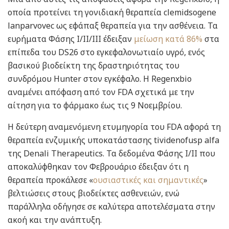
οποία προτείνει τη γονιδιακή θεραπεία clemidsogene
lanparvovec ως εφάπαξ θεραπεία για την ασθένεια. Τα
ευρήματα Φάσης I/II/III έδειξαν
μείωση κατά 86%
στα
επίπεδα του DS26 στο εγκεφαλονωτιαίο υγρό, ενός
βασικού βιοδείκτη της δραστηριότητας του
συνδρόμου Hunter στον εγκέφαλο. Η Regenxbio
αναμένει απόφαση από τον FDA σχετικά με την
αίτηση για το φάρμακο έως τις 9 Νοεμβρίου.
Η δεύτερη αναμενόμενη ετυμηγορία του FDA αφορά τη
θεραπεία ενζυμικής υποκατάστασης tividenofusp alfa
της Denali Therapeutics. Τα δεδομένα Φάσης Ι/ΙΙ που
αποκαλύφθηκαν τον Φεβρουάριο έδειξαν ότι η
θεραπεία προκάλεσε «
ουσιαστικές και σημαντικές
»
βελτιώσεις στους βιοδείκτες ασθενειών, ενώ
παράλληλα οδήγησε σε καλύτερα αποτελέσματα στην
ακοή και την ανάπτυξη.