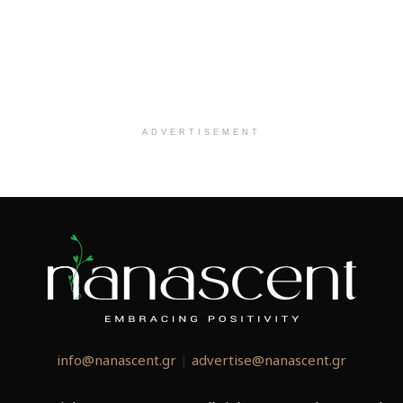
ADVERTISEMENT
info@nanascent.gr
|
advertise@nanascent.gr