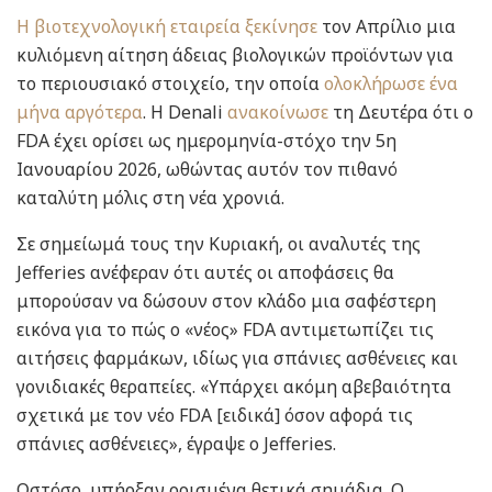
Η βιοτεχνολογική εταιρεία ξεκίνησε
τον Απρίλιο μια
κυλιόμενη αίτηση άδειας βιολογικών προϊόντων για
το περιουσιακό στοιχείο, την οποία
ολοκλήρωσε ένα
μήνα αργότερα
. Η Denali
ανακοίνωσε
τη Δευτέρα ότι ο
FDA έχει ορίσει ως ημερομηνία-στόχο την 5η
Ιανουαρίου 2026, ωθώντας αυτόν τον πιθανό
καταλύτη μόλις στη νέα χρονιά.
Σε σημείωμά τους την Κυριακή, οι αναλυτές της
Jefferies ανέφεραν ότι αυτές οι αποφάσεις θα
μπορούσαν να δώσουν στον κλάδο μια σαφέστερη
εικόνα για το πώς ο «νέος» FDA αντιμετωπίζει τις
αιτήσεις φαρμάκων, ιδίως για σπάνιες ασθένειες και
γονιδιακές θεραπείες. «Υπάρχει ακόμη αβεβαιότητα
σχετικά με τον νέο FDA [ειδικά] όσον αφορά τις
σπάνιες ασθένειες», έγραψε ο Jefferies.
Ωστόσο, υπήρξαν ορισμένα θετικά σημάδια. Ο