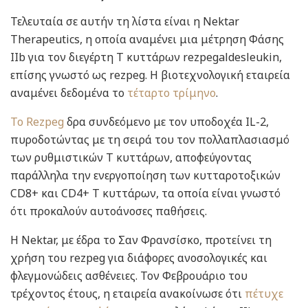
Τελευταία σε αυτήν τη λίστα είναι η Nektar
Therapeutics, η οποία αναμένει μια μέτρηση Φάσης
IIb για τον διεγέρτη Τ κυττάρων rezpegaldesleukin,
επίσης γνωστό ως rezpeg. Η βιοτεχνολογική εταιρεία
αναμένει δεδομένα το
τέταρτο τρίμηνο
.
Το Rezpeg
δρα συνδεόμενο με τον υποδοχέα IL-2,
πυροδοτώντας με τη σειρά του τον πολλαπλασιασμό
των ρυθμιστικών Τ κυττάρων, αποφεύγοντας
παράλληλα την ενεργοποίηση των κυτταροτοξικών
CD8+ και CD4+ Τ κυττάρων, τα οποία είναι γνωστό
ότι προκαλούν αυτοάνοσες παθήσεις.
Η Nektar, με έδρα το Σαν Φρανσίσκο, προτείνει τη
χρήση του rezpeg για διάφορες ανοσολογικές και
φλεγμονώδεις ασθένειες. Τον Φεβρουάριο του
τρέχοντος έτους, η εταιρεία ανακοίνωσε ότι
πέτυχε