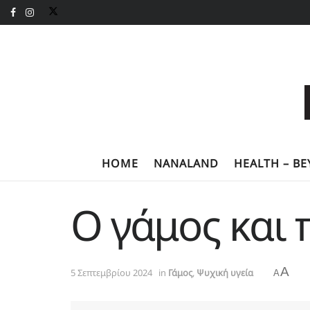
HOME
NANALAND
HEALTH – B
Ο γάμος και 
A
5 Σεπτεμβρίου 2024
in
Γάμος
,
Ψυχική υγεία
A