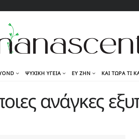
EYOND
ΨΥΧΙΚΉ ΥΓΕΊΑ
ΕΥ ΖΗΝ
KΑΙ ΤΏΡΑ ΤΙ 
ποιες ανάγκες εξυ