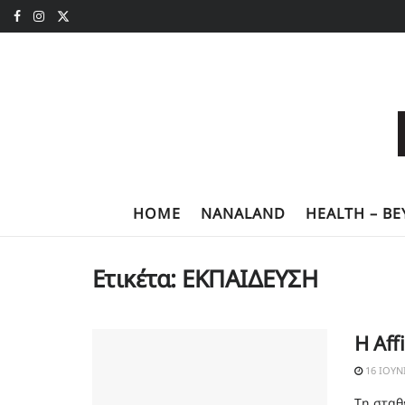
HOME
NANALAND
HEALTH – B
Ετικέτα:
ΕΚΠΑΙΔΕΥΣΗ
Η Aff
16 ΙΟΥΝ
Τη σταθ