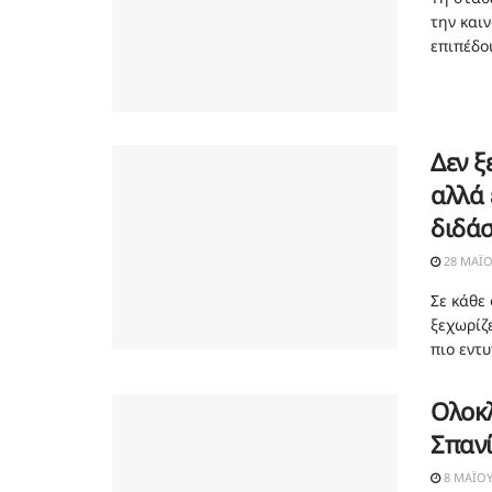
την και
επιπέδου
Δεν ξ
αλλά 
διδάσ
28 ΜΑΪ́
Σε κάθε
ξεχωρίζ
πιο εντυ
Ολοκλ
Σπανί
8 ΜΑΪ́Ο