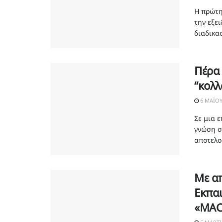
Η πρώτη
την εξε
διαδικασ
Πέρα 
“κολλ
6 ΜΑΪ́Ο
Σε μια 
γνώση σ
αποτελού
Με απ
Εκπα
«MAC 