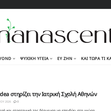
EYOND
ΨΥΧΙΚΉ ΥΓΕΊΑ
ΕΥ ΖΗΝ
KΑΙ ΤΏΡΑ ΤΙ 
idea στηρίζει την Ιατρική Σχολή Αθηνών
ΊΟΥ 2026
0
ερή και στρατηγική της δέσμευση να επενδύει στη γνώση,