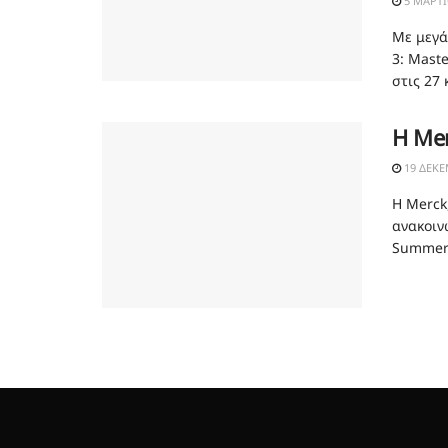
5 ΜΑΡΤΊ
Με μεγά
3: Mast
στις 27 
Η Mer
19 ΔΕΚΕ
Η Merck
ανακοιν
Summer 