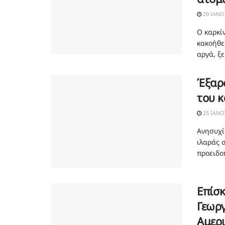
29 ΙΑΝΟ
Ο καρκί
κακοήθε
αργά, ξε
Έξαρσ
του κ
25 ΙΑΝΟ
Ανησυχί
ιλαράς σ
προειδοπ
Επίσκ
Γεωργ
Αμερ