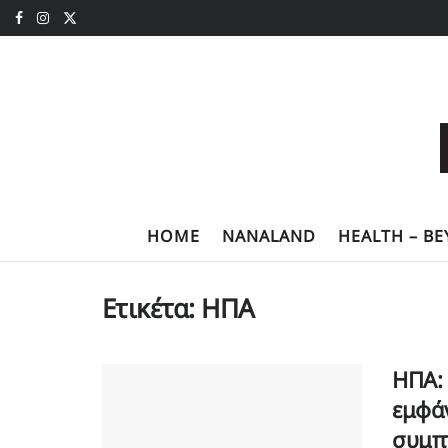
HOME
NANALAND
HEALTH – B
Ετικέτα:
ΗΠΑ
ΗΠΑ: 
εμφά
συμπ