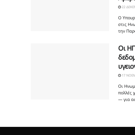
22 ΔΕΚΕ
Ο Υπουρ
στις Ην
την Παρα
Οι ΗΠ
δεδο
υγειο
17 ΝΟΕΜ
Οι Ηνωμ
πολλές 
— για ασ