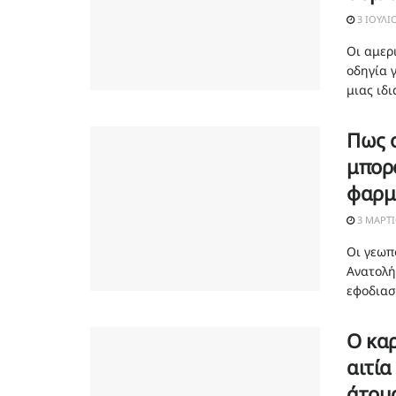
3 ΙΟΥΛΊ
Οι αμερ
οδηγία 
μιας ιδι
Πως 
μπορο
φαρμά
3 ΜΑΡΤΊ
Οι γεωπ
Ανατολή
εφοδιαστ
Ο καρ
αιτία
άτομα