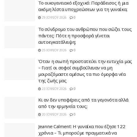
Το οικογενειακό εξοχικό: Παράδεισος ή μια
ακόμη λίστα υποχρεώσεων για τη γυναίκα;
29 ΙΟΥΛΊΟΥ 2026
0
Το σύνδρομο του ανθρώπου που σώζει τους
πάντες: Πότε η προσφορά γίνεται
αυτοεγκατάλειψη;
25 ΙΟΥΛΊΟΥ 2026
0
Όταν η σιωπή προστατεύει την ευτυχία μας
– Γιατί οι σοφοί συμβούλευαν να μη
μοιραζόμαστε αμέσως τα πιο όμορφα νέα
της ζωής μας
23 ΙΟΥΛΊΟΥ 2026
0
Κι αν δεν υποφέρεις από τα γεγονότα αλλά
από την ερμηνεία τους;
20 ΙΟΥΛΊΟΥ 2026
0
Jeanne Calment: Η γυναίκα που έζησε 122
χρόνια – Τι μπορούμε πραγματικά να