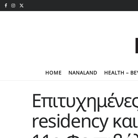
HOME
NANALAND
HEALTH – B
Επιτυχημένες
residency κα