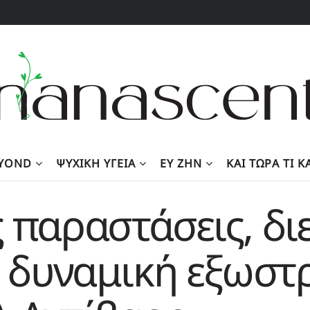
EYOND
ΨΥΧΙΚΉ ΥΓΕΊΑ
ΕΥ ΖΗΝ
KΑΙ ΤΏΡΑ ΤΙ 
 παραστάσεις, δι
ι δυναμική εξωστ