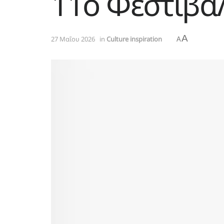
11ο Φεστιβά
A
27 Μαΐου 2026
in
Culture inspiration
A