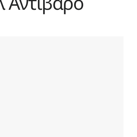
λ Αντίβαρο