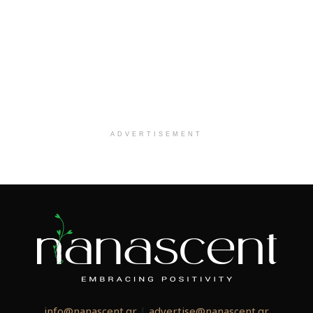
ADVERTISEMENT
info@nanascent.gr
|
advertise@nanascent.gr