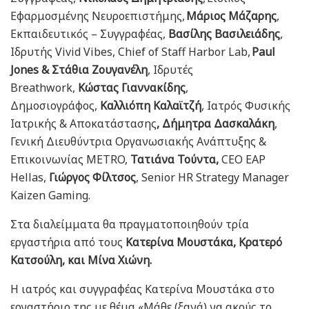
Εφαρμοσμένης Νευροεπιστήμης,
Μάριος Μάζαρης
,
Εκπαιδευτικός – Συγγραφέας,
Βασίλης Βασιλειάδης
,
Ιδρυτής Vivid Vibes, Chief of Staff Harbor Lab,
Paul
Jones & Στάθια Ζουγανέλη
, Ιδρυτές
Breathwork,
Κώστας Γιαννακίδης
,
Δημοσιογράφος,
Καλλιόπη Καλαϊτζή
, Ιατρός Φυσικής
Ιατρικής & Αποκατάστασης
, Δήμητρα Δασκαλάκη
,
Γενική Διευθύντρια Οργανωσιακής Ανάπτυξης &
Επικοινωνίας ΜΕΤRO,
Τατιάνα Τούντα,
CEO EAP
Hellas,
Γιώργος Φίλτσος
, Senior HR Strategy Manager
Kaizen Gaming.
Στα διαλείμματα θα πραγματοποιηθούν τρία
εργαστήρια από τους
Κατερίνα Μουστάκα, Κρατερό
Κατσούλη, και Μίνα Χιώνη.
Η ιατρός και συγγραφέας Κατερίνα Μουστάκα στο
εργαστήριο της με θέμα «Μάθε (ξανά) να ακούς το