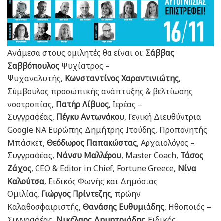
Ανάμεσα στους ομιλητές θα είναι οι:
Σάββας
Σαββόπουλος
Ψυχίατρος –
Ψυχαναλυτής,
Κωνσταντίνος Χαραντινιώτης
,
Σύμβουλος προσωπικής ανάπτυξης & βελτίωσης
νοοτροπίας,
Πατήρ Λίβυος
, Ιερέας –
Συγγραφέας,
Πέγκυ Αντωνάκου
, Γενική Διευθύντρια
Google NA Ευρώπης Δημήτρης Ιτούδης, Προπονητής
Μπάσκετ,
Θεόδωρος Παπακώστας
, Αρχαιολόγος –
Συγγραφέας,
Νάνσυ Μαλλέρου
, Master Coach,
Τάσος
Ζάχος
, CEO & Editor in Chief, Fortune Greece,
Νίνα
Καλούτσα
, Ειδικός Φωνής και Δημόσιας
Ομιλίας,
Γιώργος Πρίντεζης
, πρώην
Καλαθοσφαιριστής,
Θανάσης Ευθυμιάδης
, Ηθοποιός –
Συγγραφέας,
Νικόλαος Δημητριάδης
, Ειδικός