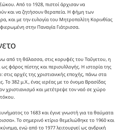
ώκου. Από το 1928, πιστοί άρχισαν να
ύν και να ζητήσουν θεραπεία. Η φήμη των
α, και με την ευλογία του Μητροπολίτη Κορινθίας
φιερωμένη στην Παναγία Γιάτρισσα.
γετο
νω από τη θάλασσα, στις κορυφές του Ταΰγετου, η
 ως φάρος πίστης και περισυλλογής. Η ιστορία της
: στις αρχές της χριστιανικής εποχής, πάνω στα
ς. Το 382 μ.Χ., ένας ιερέας με το όνομα Βρασίδας
τον χριστιανισμό και μετέτρεψε τον ναό σε χώρο
τόκου.
υνήματος το 1683 και έγινε γνωστή για τα θαύματα
τρισσα». Το σημερινό κτίριο θεμελιώθηκε το 1960 και
κύνημα, ενώ από το 1977 λειτουργεί ως ανδρική