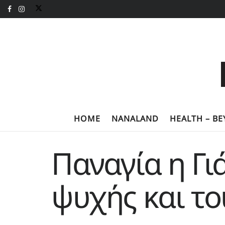
HOME
NANALAND
HEALTH – B
Παναγία η Γι
ψυχής και τ