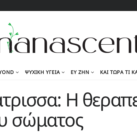
EYOND
ΨΥΧΙΚΉ ΥΓΕΊΑ
ΕΥ ΖΗΝ
KΑΙ ΤΏΡΑ ΤΙ 
άτρισσα: Η θεραπ
ου σώματος