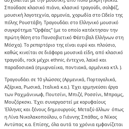
Σπούδασε κλασικό πιάνο, κλασικό τραγούδι, σολφέζ,
μουσική λογοτεχνία, αρμονία, χορωδία στο Ωδείο της
πόλης Ρουστάβη. Τραγουδάει στο Ελληνικό μουσικό
συγκρότημα ”Ορφέας” (με το οποίο κατέκτησαν την
πρώτη θέση στο Πανσοβιετικό Φέστιβαλ Ελλήνων στη
Μόσχα). Το ρεπερτόριο της είναι ευρύ και πλούσιο,
καθώς κινείται σε διάφορα μουσικά είδη, από κλασικό
τραγούδι, rock μέχρι ethnic, έντεχνο, λαϊκό και
παραδοσιακά (σμυρναίικα, ποντιακά, αρμένικα κτλ. ).
Τραγουδάει σε 10 γλώσσες (Αρμενικά, Πορτογαλικά,
Aζέρικα, Ρωσικά, Ιταλικά κ.α.). Έχει ερμηνεύσει έργα
των Ραχμάνινωφ, Πουτσίνι, Μπιζέ, Ροσσίνι, Μπραμς,
Μουζόρκσκι. Έχει συνεργαστεί με κορυφαίους
Έλληνες και ξένους δημιουργούς. Μεταξύ άλλων όπως
η Λίνα Νικολακοπούλου, ο Γιάννης Σπάθας, ο Νίκος
Αντύπας κ.α. Επίσης, όλα αυτά τα χρόνια εμφανίζεται