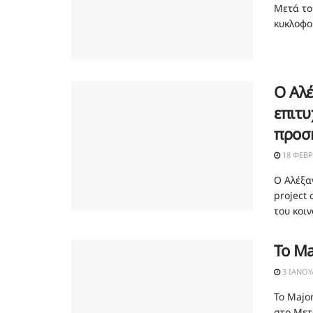
Μετά το
κυκλοφορ
Ο Αλέ
επιτυ
προσκ
18 ΦΕΒΡ
Ο Αλέξα
project
του κοιν
Το Ma
3 ΙΑΝΟΥ
Το Μajor
στο Μετα