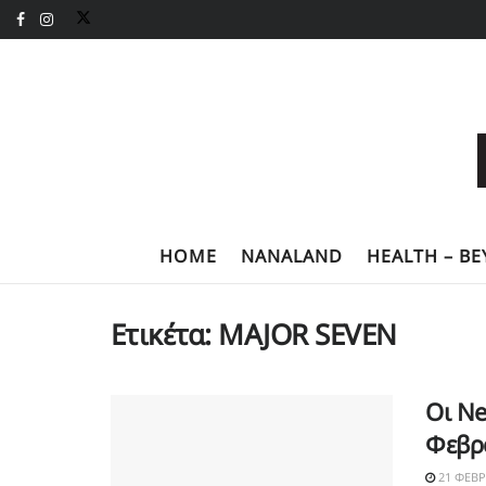
HOME
NANALAND
HEALTH – B
Ετικέτα:
MAJOR SEVEN
Οι N
Φεβρ
21 ΦΕΒΡ