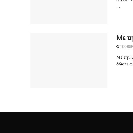
...
Με τη
18 ΦΕΒΡ
Με την 
δώσει φ