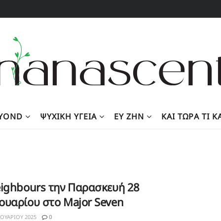
EYOND
ΨΥΧΙΚΉ ΥΓΕΊΑ
ΕΥ ΖΗΝ
KΑΙ ΤΏΡΑ ΤΙ 
eighbours την Παρασκευή 28
ουαρίου στο Major Seven
ΟΥΑΡΊΟΥ 2025
0