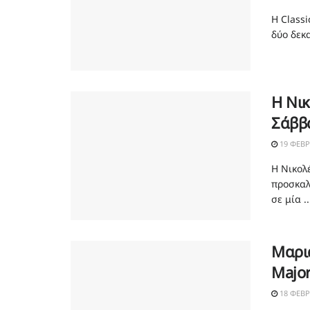
Η Class
δύο δεκα
Η Νικ
Σάββ
19 ΦΕΒΡ
Η Νικολέ
προσκαλ
σε μία ..
Μαριά
Majo
18 ΦΕΒΡ