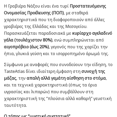
Η Γραβιέρα Νάξου είναι ένα τυρί
Προστατευόμενης
Ονομασίας Προέλευσης (ΠΟΠ)
, με σταθερά
χαρακτηριστικά που τη διαφοροποιούν από άλλες
γραβιέρες της Ελλάδας και της Μεσογείου.
Παρασκευάζεται παραδοσιακά με
κυρίαρχο αγελαδινό
γάλα (τουλάχιστον 80%)
, ενώ συμπληρώνεται από
αιγοπρόβειο (έως 20%)
, γεγονός που της χαρίζει την
ήπια, γλυκιά γεύση και το ισορροπημένο άρωμά της.
Σύμφωνα με αναφορές που συνοδεύουν την είδηση, το
TasteAtlas δίνει ιδιαίτερη έμφαση στη
συνοχή της
μάζας
, την
απαλή αλλά γεμάτη αίσθηση στο στόμα
,
και τα τεχνικά χαρακτηριστικά (όπως τα όρια
υγρασίας και λιπαρών) που συμβάλλουν στη
χαρακτηριστική της “πλούσια αλλά καθαρή” γευστική
ταυτότητα.
Ο τόπος ως “μυστικό συστατικό”