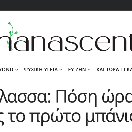
EYOND
ΨΥΧΙΚΉ ΥΓΕΊΑ
ΕΥ ΖΗΝ
KΑΙ ΤΏΡΑ ΤΙ 
λασσα: Πόση ώρα
ς το πρώτο μπάνι