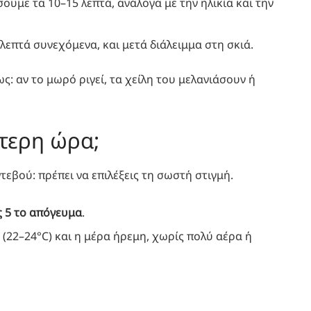
υμε τα 10–15 λεπτά, ανάλογα με την ηλικία και την
λεπτά συνεχόμενα, και μετά διάλειμμα στη σκιά.
ως: αν το μωρό ριγεί, τα χείλη του μελανιάσουν ή
ύτερη ώρα;
εβού: πρέπει να επιλέξεις τη σωστή στιγμή.
ς 5 το απόγευμα
.
ό (22–24°C) και η μέρα ήρεμη, χωρίς πολύ αέρα ή