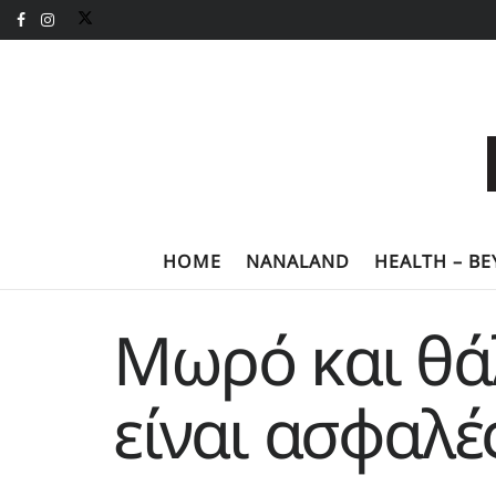
HOME
NANALAND
HEALTH – B
Μωρό και θά
είναι ασφαλέ