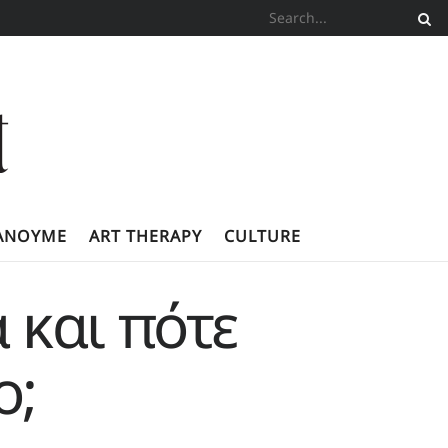
ΚΆΝΟΥΜΕ
ART THERAPY
CULTURE
 και πότε
ο;