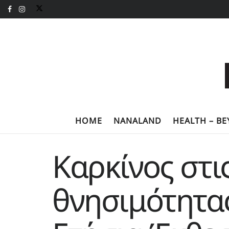
HOME
NANALAND
HEALTH – B
Καρκίνος στι
θνησιμότητας