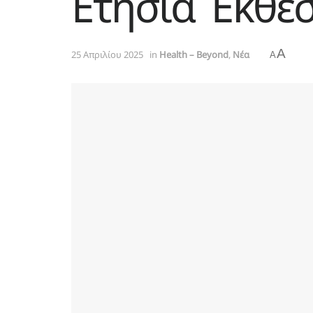
Ετήσια Έκθε
A
25 Απριλίου 2025
in
Health – Beyond
,
Νέα
A