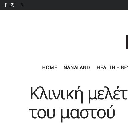
HOME
NANALAND
HEALTH – B
Κλινική μελέ
του μαστού