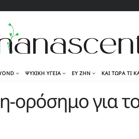
EYOND
ΨΥΧΙΚΉ ΥΓΕΊΑ
ΕΥ ΖΗΝ
KΑΙ ΤΏΡΑ ΤΙ 
τη-ορόσημο για τ