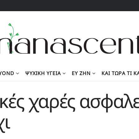
EYOND
ΨΥΧΙΚΉ ΥΓΕΊΑ
ΕΥ ΖΗΝ
KΑΙ ΤΏΡΑ ΤΙ 
ικές χαρές ασφαλε
χι