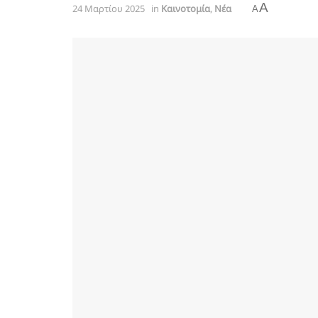
A
24 Μαρτίου 2025
in
Καινοτομία
,
Νέα
A