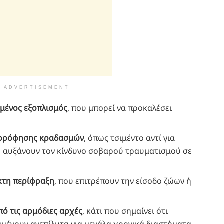
ADVERTISEMENT
μένος εξοπλισμός
, που μπορεί να προκαλέσει
ορρόφησης κραδασμών
, όπως τσιμέντο αντί για
υ αυξάνουν τον κίνδυνο σοβαρού τραυματισμού σε
κτη περίφραξη
, που επιτρέπουν την είσοδο ζώων ή
πό τις αρμόδιες αρχές
, κάτι που σημαίνει ότι