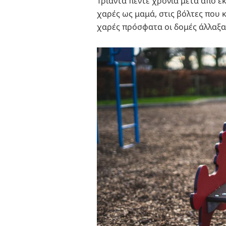
Τριάντα πέντε χρόνια μετά από ε
χαρές ως μαμά, στις βόλτες που κ
χαρές πρόσφατα οι δομές άλλαξα