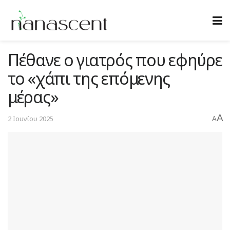
Πέθανε ο γιατρός που εφηύρε
το «χάπι της επόμενης
μέρας»
A
2 Ιουνίου 2025
A