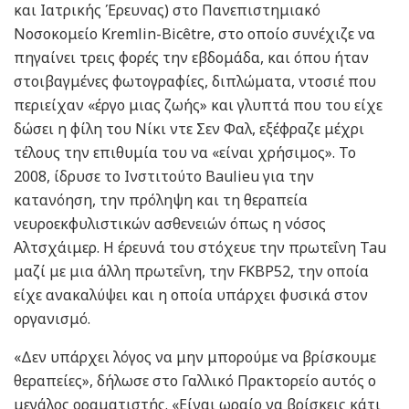
και Ιατρικής Έρευνας) στο Πανεπιστημιακό
Νοσοκομείο Kremlin-Bicêtre, στο οποίο συνέχιζε να
πηγαίνει τρεις φορές την εβδομάδα, και όπου ήταν
στοιβαγμένες φωτογραφίες, διπλώματα, ντοσιέ που
περιείχαν «έργο μιας ζωής» και γλυπτά που του είχε
δώσει η φίλη του Νίκι ντε Σεν Φαλ, εξέφραζε μέχρι
τέλους την επιθυμία του να «είναι χρήσιμος». Το
2008, ίδρυσε το Ινστιτούτο Baulieu για την
κατανόηση, την πρόληψη και τη θεραπεία
νευροεκφυλιστικών ασθενειών όπως η νόσος
Αλτσχάιμερ. Η έρευνά του στόχευε την πρωτεΐνη Tau
μαζί με μια άλλη πρωτεΐνη, την FKBP52, την οποία
είχε ανακαλύψει και η οποία υπάρχει φυσικά στον
οργανισμό.
«Δεν υπάρχει λόγος να μην μπορούμε να βρίσκουμε
θεραπείες», δήλωσε στο Γαλλικό Πρακτορείο αυτός ο
μεγάλος οραματιστής. «Είναι ωραίο να βρίσκεις κάτι