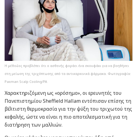
Η μέθοδος προβλέπει ότι ο ασθενής φοράει ένα σκουφάκι για να βοηθήσει
στη μείωση της τριχόπτωσης από τα αντικαρκινικά φάρμακα. Φωτογραφία:
Paxman Scalp Cooling/PA
Χαρακτηριζόμενη ως «ορόσημο», οι ερευνητές του
Πανεπιστημίου Sheffield Hallam εντόπισαν επίσης τη
βέλτιστη θερμοκρασία για την ψύξη του τριχωτού της
κεφαλής, ώστε να είναι η πιο αποτελεσματική για τη
διατήρηση των μαλλιών.