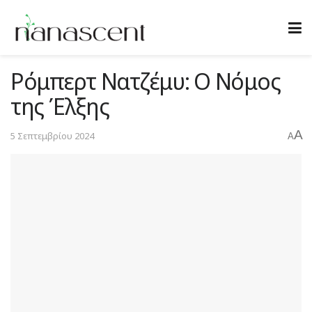
Ρόμπερτ Νατζέμυ: Ο Νόμος
της Έλξης
A
5 Σεπτεμβρίου 2024
A