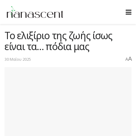
Το ελιξίριο της ζωής ίσως
είναι τα… πόδια μας
A
30 Μαΐου 2025
A