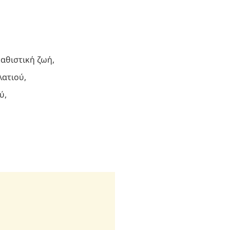
αθιστική ζωή,
λατιού,
ύ,