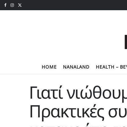
HOME
NANALAND
HEALTH – B
Γιατί νιώθου
Πρακτικές συ