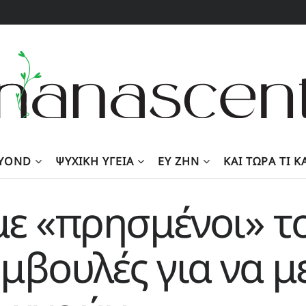
EYOND
ΨΥΧΙΚΉ ΥΓΕΊΑ
ΕΥ ΖΗΝ
KΑΙ ΤΏΡΑ ΤΙ 
με «πρησμένοι» το
μβουλές για να μ