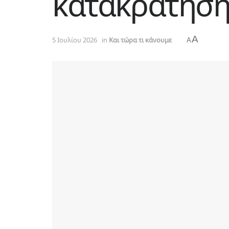
κατακράτηση
A
5 Ιουλίου 2026
in
Kαι τώρα τι κάνουμε
A