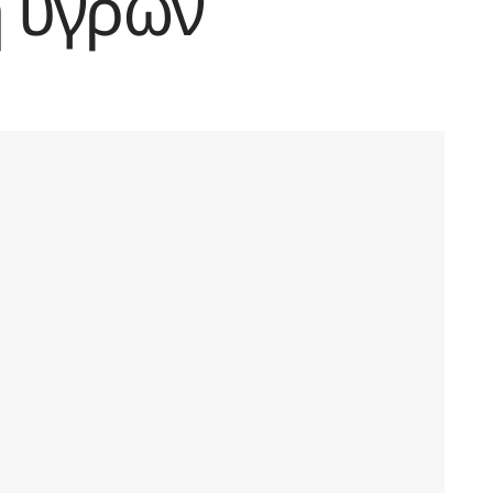
 υγρών