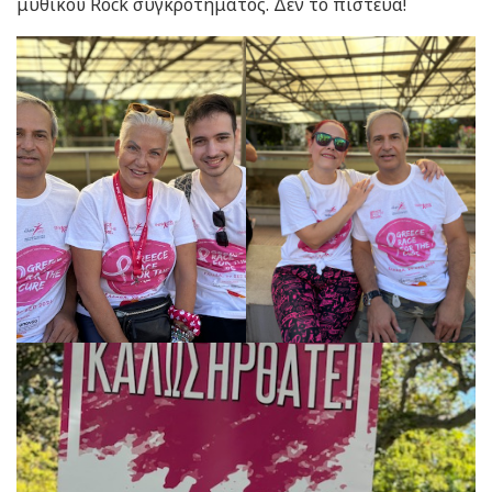
μυθικού Rock συγκροτήματος. Δεν το πίστευα!