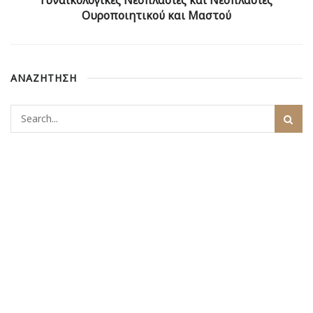
Ουροποιητικού και Μαστού
ΑΝΑΖΗΤΗΣΗ