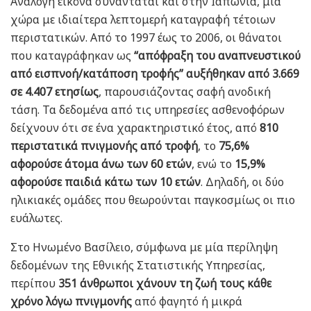
Ανάλογη εικόνα συναντάται και στην Ιαπωνία, μια
χώρα με ιδιαίτερα λεπτομερή καταγραφή τέτοιων
περιστατικών. Από το 1997 έως το 2006, οι θάνατοι
που καταγράφηκαν ως
“απόφραξη του αναπνευστικού
από εισπνοή/κατάποση τροφής” αυξήθηκαν από 3.669
σε 4.407 ετησίως
, παρουσιάζοντας σαφή ανοδική
τάση. Τα δεδομένα από τις υπηρεσίες ασθενοφόρων
δείχνουν ότι σε ένα χαρακτηριστικό έτος, από
810
περιστατικά πνιγμονής από τροφή
, το
75,6%
αφορούσε άτομα άνω των 60 ετών
, ενώ το
15,9%
αφορούσε παιδιά κάτω των 10 ετών
. Δηλαδή, οι δύο
ηλικιακές ομάδες που θεωρούνται παγκοσμίως οι πιο
ευάλωτες.
Στο Ηνωμένο Βασίλειο, σύμφωνα με μία περίληψη
δεδομένων της Εθνικής Στατιστικής Υπηρεσίας,
περίπου
351 άνθρωποι χάνουν τη ζωή τους κάθε
χρόνο λόγω πνιγμονής
από φαγητό ή μικρά