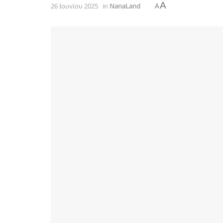
A
26 Ιουνίου 2025
in
NanaLand
A