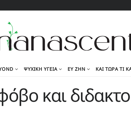
EYOND
ΨΥΧΙΚΉ ΥΓΕΊΑ
ΕΥ ΖΗΝ
KΑΙ ΤΏΡΑ ΤΙ 
φόβο και διδακτο